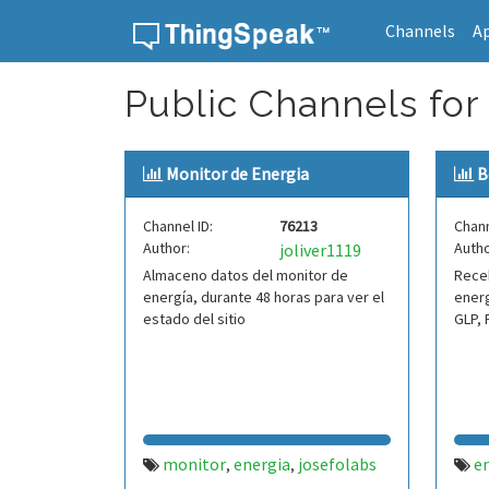
Channels
A
Skip to content
Public Channels for
Monitor de Energia
B
Channel ID:
76213
Chann
Author:
Autho
joliver1119
Almaceno datos del monitor de
Rece
energía, durante 48 horas para ver el
energ
estado del sitio
GLP, 
monitor
energia
josefolabs
e
,
,