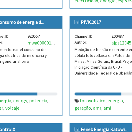
electricidad
energia
esp826
,
,
stc013
onsumo de energia d...
PIVIC2017
el ID:
920557
Channel ID:
200487
r:
Author:
ajps12345
mwa0000016939687
 monitorear el consumo de
Medição de tensão e corrente 
ia electrica de mi oficina y
célula fotovoltaica em Patos de
r generar ahorro
Minas, Minas Gerais, Brasil. Proj
Iniciação Científica da UFU -
Universidade Federal de Uberlâ
nergia
energy
potencia
fotovoltaico
energia
,
,
,
,
,
er
voltaje
geração
amr
ami
,
,
,
ontrolX
Fenek Energia Katowi...