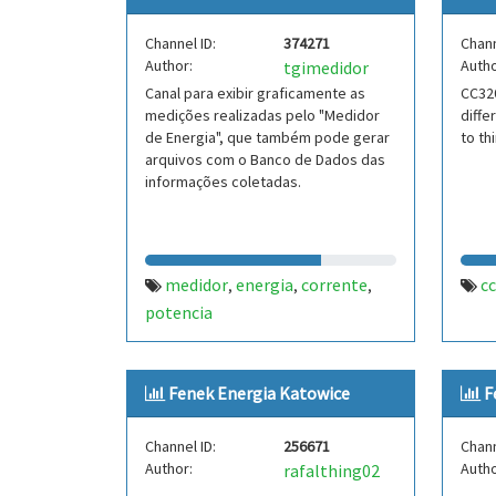
arduino uno
wi-fi
,
Channel ID:
374271
Chann
Author:
Autho
tgimedidor
Canal para exibir graficamente as
CC32
medições realizadas pelo "Medidor
diffe
de Energia", que também pode gerar
to th
arquivos com o Banco de Dados das
informações coletadas.
medidor
energia
corrente
c
,
,
,
potencia
Fenek Energia Katowice
F
Channel ID:
256671
Chann
Author:
Autho
rafalthing02