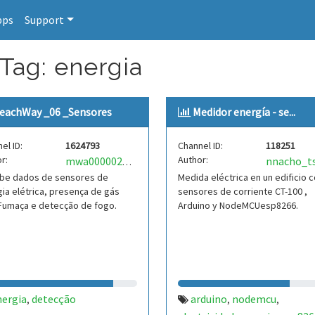
pps
Support
 Tag: energia
eachWay _06 _Sensores
Medidor energía - se...
el ID:
1624793
Channel ID:
118251
r:
Author:
nnacho_t
mwa0000025181440
be dados de sensores de
Medida eléctrica en un edificio 
ia elétrica, presença de gás
sensores de corriente CT-100 ,
Fumaça e detecção de fogo.
Arduino y NodeMCUesp8266.
nergia
detecção
arduino
nodemcu
,
,
,