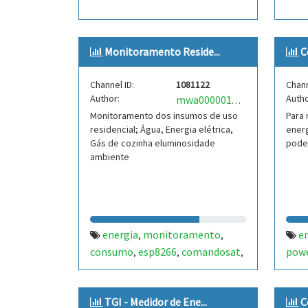
Monitoramento Reside...
C
Channel ID:
1081122
Chann
Author:
Autho
mwa0000018696363
Monitoramento dos insumos de uso
Para
residencial; Água, Energia elétrica,
energ
Gás de cozinha eluminosidade
pode
ambiente
energia
monitoramento
e
,
,
consumo
esp8266
comandosat
pow
,
,
,
arduino
comunicação serial
gas
,
,
,
celula de carga
agua
sensor de
,
,
TGI - Medidor de Ene...
C
pressão
sensor de corrente
,
,