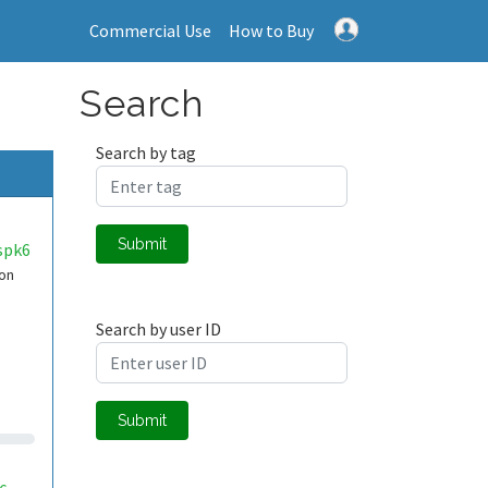
Commercial Use
How to Buy
Search
Search by tag
Submit
spk6
con
Search by user ID
Submit