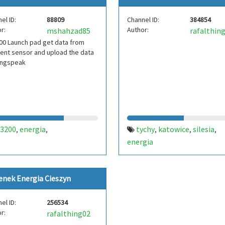
el ID:
88809
Channel ID:
384854
r:
Author:
mshahzad85
rafalthin
00 Launch pad get data from
rent sensor and upload the data
ingspeak
c3200
energia
tychy
katowice
silesia
,
,
,
,
,
energia
enek Energia Cieszyn
el ID:
256534
r:
rafalthing02