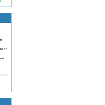
6
,
em
eto de
ndia