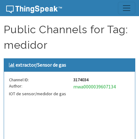
Skip to content
Public Channels for Tag:
medidor
extractor/Sensor de gas
Channel ID:
3174034
Author:
mwa0000039607134
IOT de sensor/medidor de gas