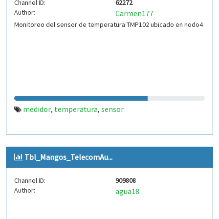
Channel ID:
62272
Author:
Carmen177
Monitoreo del sensor de temperatura TMP102 ubicado en nodo4
medidor
temperatura
sensor
,
,
Tbl_Mangos_TelecomAu...
Channel ID:
909808
Author:
agua18