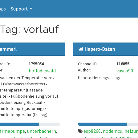
pps
Support
Tag: vorlauf
ammerl
Hapero-Daten
el ID:
1795054
Channel ID:
116855
r:
Author:
vasco90
holladiewaldfee
wachen der Temperatur von: •
Hapero Heizungsanlage
H (Warmwasserbereiter) •
entemperatur (Fassade
ite) • Fußbodenheizung Vorlauf
bodenheizung Rücklauf •
mitteltemp. (gasförmig) •
mitteltemperatur (flüssig)
ärmepumpe
unterbachern
esp8266
nodemcu
heizu
,
,
,
,