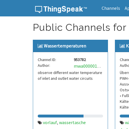
Channels
A
Skip to content
Public Channels for 
Wassertemperaturen
K
Channel ID:
953782
Chann
Author:
Autho
mwa0000017208947
observe different water temperature
Über
of inlet and outlet water circuits
PWH-
Auss
Ostse
• Fuß
Kälte
Kälte
vorlauf
wassertasche
w
,