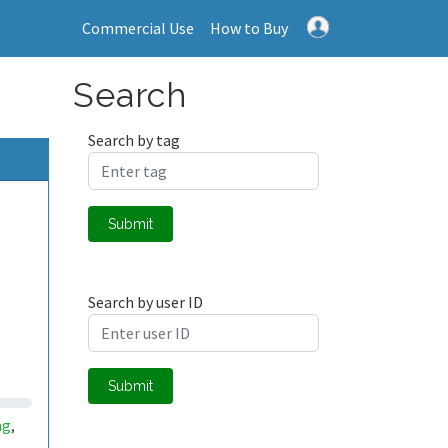
Commercial Use
How to Buy
Search
Search by tag
Submit
Search by user ID
Submit
ng
,