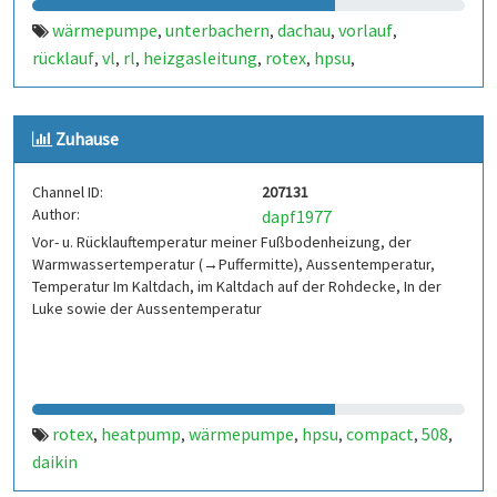
wärmepumpe
unterbachern
dachau
vorlauf
,
,
,
,
rücklauf
vl
rl
heizgasleitung
rotex
hpsu
,
,
,
,
,
,
aussentemperatur
heizung
warmwasser
pwh-h
pwh
,
,
,
,
,
esp8266
nodemcu
heatpump
outside
temperature
,
,
,
,
,
Zuhause
temperatur
compact
508
daikin
,
,
,
Channel ID:
207131
Author:
dapf1977
Vor- u. Rücklauftemperatur meiner Fußbodenheizung, der
Warmwassertemperatur (→Puffermitte), Aussentemperatur,
Temperatur Im Kaltdach, im Kaltdach auf der Rohdecke, In der
Luke sowie der Aussentemperatur
rotex
heatpump
wärmepumpe
hpsu
compact
508
,
,
,
,
,
,
daikin