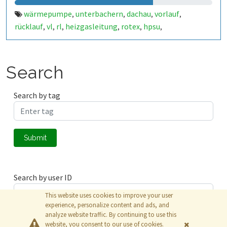
wärmepumpe
unterbachern
dachau
vorlauf
,
,
,
,
rücklauf
vl
rl
heizgasleitung
rotex
hpsu
,
,
,
,
,
,
aussentemperatur
heizung
warmwasser
pwh-h
pwh
,
,
,
,
,
esp8266
nodemcu
heatpump
outside
temperature
,
,
,
,
,
temperatur
compact
508
daikin
,
,
,
Search
Search by tag
Submit
Search by user ID
This website uses cookies to improve your user
experience, personalize content and ads, and
analyze website traffic. By continuing to use this
Submit
website, you consent to our use of cookies.