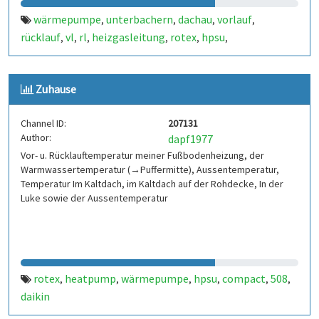
wärmepumpe
unterbachern
dachau
vorlauf
,
,
,
,
rücklauf
vl
rl
heizgasleitung
rotex
hpsu
,
,
,
,
,
,
aussentemperatur
heizung
warmwasser
pwh-h
pwh
,
,
,
,
,
esp8266
nodemcu
heatpump
outside
temperature
,
,
,
,
,
Zuhause
temperatur
compact
508
daikin
,
,
,
Channel ID:
207131
Author:
dapf1977
Vor- u. Rücklauftemperatur meiner Fußbodenheizung, der
Warmwassertemperatur (→Puffermitte), Aussentemperatur,
Temperatur Im Kaltdach, im Kaltdach auf der Rohdecke, In der
Luke sowie der Aussentemperatur
rotex
heatpump
wärmepumpe
hpsu
compact
508
,
,
,
,
,
,
daikin