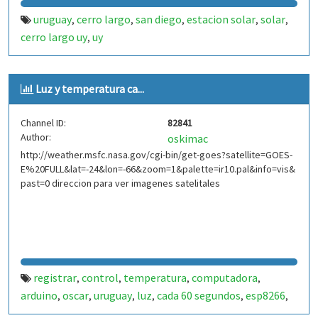
uruguay
cerro largo
san diego
estacion solar
solar
,
,
,
,
,
cerro largo uy
uy
,
Luz y temperatura ca...
Channel ID:
82841
Author:
oskimac
http://weather.msfc.nasa.gov/cgi-bin/get-goes?satellite=GOES-
E%20FULL&lat=-24&lon=-66&zoom=1&palette=ir10.pal&info=vis&
past=0 direccion para ver imagenes satelitales
registrar
control
temperatura
computadora
,
,
,
,
arduino
oscar
uruguay
luz
cada 60 segundos
esp8266
,
,
,
,
,
,
wifi