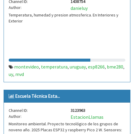
Channel ID:
1438754
Author:
danieluy
Temperatura, humedad y presion atmosferica. En Interiores y
Exterior
montevideo
temperatura
uruguay
esp8266
bme280
,
,
,
,
,
uy
mvd
,
Escuela Técnica Esta...
Channel ID:
3123963
Author:
EstacionLlamas
Monitoreo ambiental. Proyecto tecnológico de los grupos de
noveno año. 2025 Placas ESP32 y raspberry Pico 2 W. Sensores: