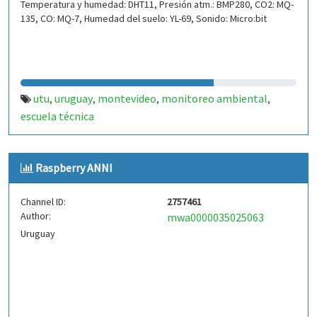
Temperatura y humedad: DHT11, Presión atm.: BMP280, CO2: MQ-
135, CO: MQ-7, Humedad del suelo: YL-69, Sonido: Micro:bit
utu
uruguay
montevideo
monitoreo ambiental
,
,
,
,
escuela técnica
Raspberry ANNI
Channel ID:
2757461
Author:
mwa0000035025063
Uruguay