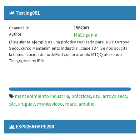
Testing001
Channel ID:
1562063
Author:
MaEugenia
El siguiente ejemplo es una práctica realizada para la UTU Arroyo
Seco, curso Mantenimiento Industrial, clase TD4. Se nos solicita
la comunicación de nodeRed con protocolo MTQQ utilizando
Thingspeak by IBM
mantenimiento industria
prácticas
utu
arroyo seco
,
,
,
,
plc
uruguay
montevideo
maru
arduino
,
,
,
,
ESP8266+MPE280