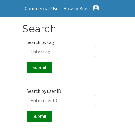
Commercial Use
How to Buy
Search
Search by tag
Submit
Search by user ID
Submit