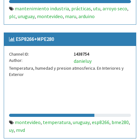
mantenimiento industria
prácticas
utu
arroyo seco
,
,
,
,
plc
uruguay
montevideo
maru
arduino
,
,
,
,
ESP8266+MPE280
Channel ID:
1438754
Author:
danieluy
Temperatura, humedad y presion atmosferica. En Interiores y
Exterior
montevideo
temperatura
uruguay
esp8266
bme280
,
,
,
,
,
uy
mvd
,