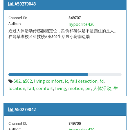
A50279043
a50279044
849708
,
Channel ID:
849707
Author:
hypocrite420
通过人体活动传感器测定位，跌倒和确认是不是挡住的是人。
在翡翠湖校区科技楼A座502生活展小房南边墙
502
a502
living comfort
lc
fall detection
fd
,
,
,
,
,
,
location
fall
comfort
living
motion
pir
人体活动
生
,
,
,
,
,
,
,
活
tanbir
跌倒
定位
哈山
室内定位
室内
indoor
,
,
,
,
,
,
,
,
indoor living comfort
ilc
indoor living quality
ilq
,
,
,
,
A50279042
a50279043
849707
,
Channel ID:
849706
Author:
hypocrite420