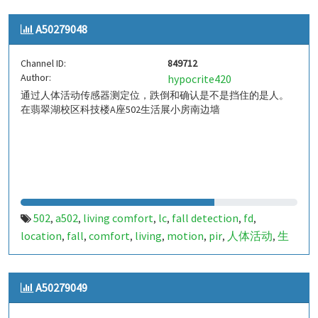
indoor living comfort
ilc
indoor living quality
ilq
,
,
,
,
A50279048
a50279047
849711
,
Channel ID:
849712
Author:
hypocrite420
通过人体活动传感器测定位，跌倒和确认是不是挡住的是人。
在翡翠湖校区科技楼A座502生活展小房南边墙
502
a502
living comfort
lc
fall detection
fd
,
,
,
,
,
,
location
fall
comfort
living
motion
pir
人体活动
生
,
,
,
,
,
,
,
活
tanbir
跌倒
定位
哈山
室内定位
室内
indoor
,
,
,
,
,
,
,
,
indoor living comfort
ilc
indoor living quality
ilq
,
,
,
,
A50279049
a50279048
849712
,