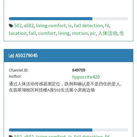
502
a502
living comfort
lc
fall detection
fd
,
,
,
,
,
,
location
fall
comfort
living
motion
pir
人体活动
生
,
,
,
,
,
,
,
活
tanbir
跌倒
定位
哈山
室内定位
室内
indoor
,
,
,
,
,
,
,
,
indoor living comfort
ilc
indoor living quality
ilq
,
,
,
,
A50279045
a50279050
849714
,
Channel ID:
849709
Author:
hypocrite420
通过人体活动传感器测定位，跌倒和确认是不是挡住的是人。
在翡翠湖校区科技楼A座502生活展小房南边墙
502
a502
living comfort
lc
fall detection
fd