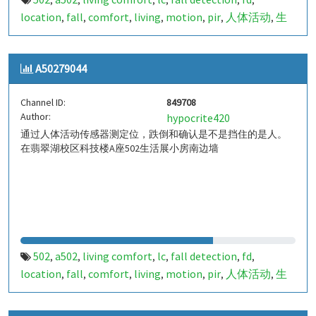
,
,
,
,
,
,
location
fall
comfort
living
motion
pir
人体活动
生
,
,
,
,
,
,
,
活
tanbir
跌倒
定位
哈山
室内定位
室内
indoor
,
,
,
,
,
,
,
,
indoor living comfort
ilc
indoor living quality
ilq
,
,
,
,
A50279044
a50279045
849709
,
Channel ID:
849708
Author:
hypocrite420
通过人体活动传感器测定位，跌倒和确认是不是挡住的是人。
在翡翠湖校区科技楼A座502生活展小房南边墙
502
a502
living comfort
lc
fall detection
fd
,
,
,
,
,
,
location
fall
comfort
living
motion
pir
人体活动
生
,
,
,
,
,
,
,
活
tanbir
跌倒
定位
哈山
室内定位
室内
indoor
,
,
,
,
,
,
,
,
indoor living comfort
ilc
indoor living quality
ilq
,
,
,
,