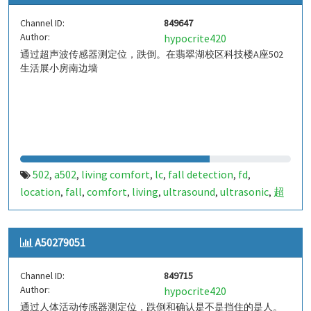
Channel ID:
849647
Author:
hypocrite420
通过超声波传感器测定位，跌倒。在翡翠湖校区科技楼A座502
生活展小房南边墙
502
a502
living comfort
lc
fall detection
fd
,
,
,
,
,
,
location
fall
comfort
living
ultrasound
ultrasonic
超
,
,
,
,
,
,
声波
生活
tanbir
跌倒
定位
哈山
室内定位
室内
,
,
,
,
,
,
,
,
indoor
indoor living comfort
ilc
indoor living quality
,
,
,
,
A50279051
ilq
chid
,
Channel ID:
849715
Author:
hypocrite420
通过人体活动传感器测定位，跌倒和确认是不是挡住的是人。