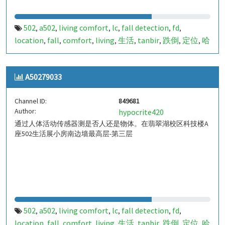
502
a502
living comfort
lc
fall detection
fd
,
,
,
,
,
,
location
fall
comfort
living
生活
tanbir
跌倒
定位
哈
,
,
,
,
,
,
,
,
山
室内定位
室内
indoor
indoor living comfort
ilc
,
,
,
,
,
,
indoor living quality
ilq
849680
a50279032
pir
人体活
,
,
,
,
,
A50279033
动
Channel ID:
849681
Author:
hypocrite420
通过人体活动传感器测是否人还是物体。在翡翠湖校区科技楼A
座502生活展小房南边墙最高层-第三层
502
a502
living comfort
lc
fall detection
fd
,
,
,
,
,
,
location
fall
comfort
living
生活
tanbir
跌倒
定位
哈
,
,
,
,
,
,
,
,