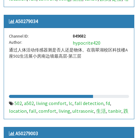
山
室内定位
室内
indoor
indoor living comfort
ilc
,
,
,
,
,
,
indoor living quality
ilq
849681
a50279033
pir
人体活
,
,
,
,
,
A50279034
动
Channel ID:
849682
Author:
hypocrite420
通过人体活动传感器测是否人还是物体。在翡翠湖校区科技楼A
座502生活展小房南边墙最高层-第三层
502
a502
living comfort
lc
fall detection
fd
,
,
,
,
,
,
location
fall
comfort
living
ultrasonic
生活
tanbir
跌
,
,
,
,
,
,
,
倒
定位
哈山
室内定位
室内
indoor
indoor living
,
,
,
,
,
,
comfort
ilc
indoor living quality
ilq
849682
a50279034
,
,
,
,
,
,
A50279003
pir
人体活动
,