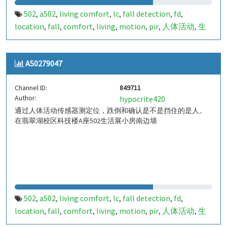
502
a502
living comfort
lc
fall detection
fd
,
,
,
,
,
,
location
fall
comfort
living
motion
pir
人体活动
生
,
,
,
,
,
,
,
活
tanbir
跌倒
定位
哈山
室内定位
室内
indoor
,
,
,
,
,
,
,
,
indoor living comfort
ilc
indoor living quality
ilq
,
,
,
,
A50279047
a50279046
849710
,
Channel ID:
849711
Author:
hypocrite420
通过人体活动传感器测定位，跌倒和确认是不是挡住的是人。
在翡翠湖校区科技楼A座502生活展小房南边墙
502
a502
living comfort
lc
fall detection
fd
,
,
,
,
,
,
location
fall
comfort
living
motion
pir
人体活动
生
,
,
,
,
,
,
,
活
tanbir
跌倒
定位
哈山
室内定位
室内
indoor
,
,
,
,
,
,
,
,