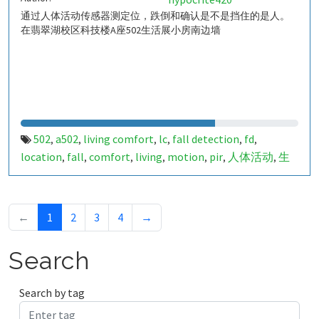
通过人体活动传感器测定位，跌倒和确认是不是挡住的是人。
在翡翠湖校区科技楼A座502生活展小房南边墙
502
a502
living comfort
lc
fall detection
fd
,
,
,
,
,
,
location
fall
comfort
living
motion
pir
人体活动
生
,
,
,
,
,
,
,
活
tanbir
跌倒
定位
哈山
室内定位
室内
indoor
,
,
,
,
,
,
,
,
indoor living comfort
ilc
indoor living quality
ilq
,
,
,
,
a50279042
849706
,
←
1
2
3
4
→
Search
Search by tag