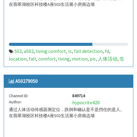
在翡翠湖校区科技楼A座502生活展小房南边墙
502
a502
living comfort
lc
fall detection
fd
,
,
,
,
,
,
location
fall
comfort
living
motion
pir
人体活动
生
,
,
,
,
,
,
,
活
tanbir
跌倒
定位
哈山
室内定位
室内
indoor
,
,
,
,
,
,
,
,
indoor living comfort
ilc
indoor living quality
ilq
,
,
,
,
A50279050
a50279051
849715
,
Channel ID:
849714
Author:
hypocrite420
通过人体活动传感器测定位，跌倒和确认是不是挡住的是人。
在翡翠湖校区科技楼A座502生活展小房南边墙