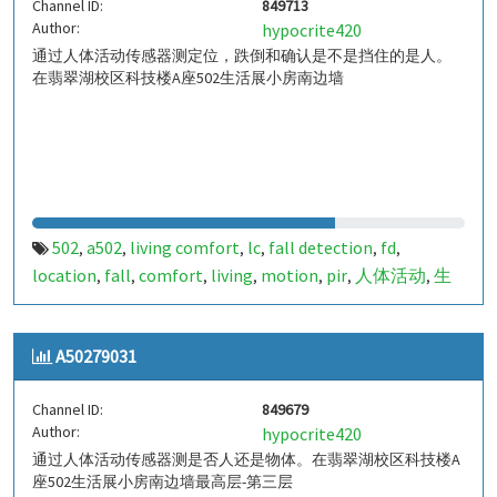
Channel ID:
849713
Author:
hypocrite420
通过人体活动传感器测定位，跌倒和确认是不是挡住的是人。
在翡翠湖校区科技楼A座502生活展小房南边墙
502
a502
living comfort
lc
fall detection
fd
,
,
,
,
,
,
location
fall
comfort
living
motion
pir
人体活动
生
,
,
,
,
,
,
,
活
tanbir
跌倒
定位
哈山
室内定位
室内
indoor
,
,
,
,
,
,
,
,
indoor living comfort
ilc
indoor living quality
ilq
,
,
,
,
A50279031
a50279049
849713
,
Channel ID:
849679
Author:
hypocrite420
通过人体活动传感器测是否人还是物体。在翡翠湖校区科技楼A
座502生活展小房南边墙最高层-第三层