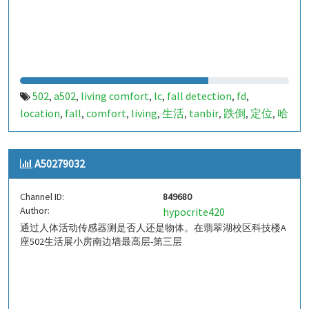
502
a502
living comfort
lc
fall detection
fd
,
,
,
,
,
,
location
fall
comfort
living
生活
tanbir
跌倒
定位
哈
,
,
,
,
,
,
,
,
山
室内定位
室内
indoor
indoor living comfort
ilc
,
,
,
,
,
,
indoor living quality
ilq
849679
a50279031
pir
人体活
,
,
,
,
,
A50279032
动
Channel ID:
849680
Author:
hypocrite420
通过人体活动传感器测是否人还是物体。在翡翠湖校区科技楼A
座502生活展小房南边墙最高层-第三层