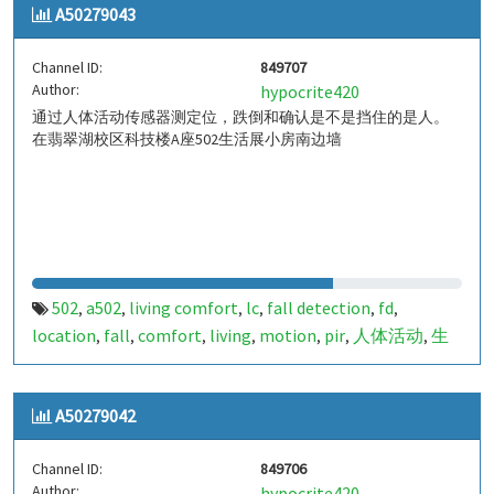
A50279043
a50279044
849708
,
Channel ID:
849707
Author:
hypocrite420
通过人体活动传感器测定位，跌倒和确认是不是挡住的是人。
在翡翠湖校区科技楼A座502生活展小房南边墙
502
a502
living comfort
lc
fall detection
fd
,
,
,
,
,
,
location
fall
comfort
living
motion
pir
人体活动
生
,
,
,
,
,
,
,
活
tanbir
跌倒
定位
哈山
室内定位
室内
indoor
,
,
,
,
,
,
,
,
indoor living comfort
ilc
indoor living quality
ilq
,
,
,
,
A50279042
a50279043
849707
,
Channel ID:
849706
Author:
hypocrite420