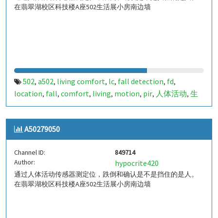
在翡翠湖校区科技楼A座502生活展小房南边墙
502
a502
living comfort
lc
fall detection
fd
,
,
,
,
,
,
location
fall
comfort
living
motion
pir
人体活动
生
,
,
,
,
,
,
,
活
tanbir
跌倒
定位
哈山
室内定位
室内
indoor
,
,
,
,
,
,
,
,
indoor living comfort
ilc
indoor living quality
ilq
,
,
,
,
A50279050
a50279051
849715
,
Channel ID:
849714
Author:
hypocrite420
通过人体活动传感器测定位，跌倒和确认是不是挡住的是人。
在翡翠湖校区科技楼A座502生活展小房南边墙