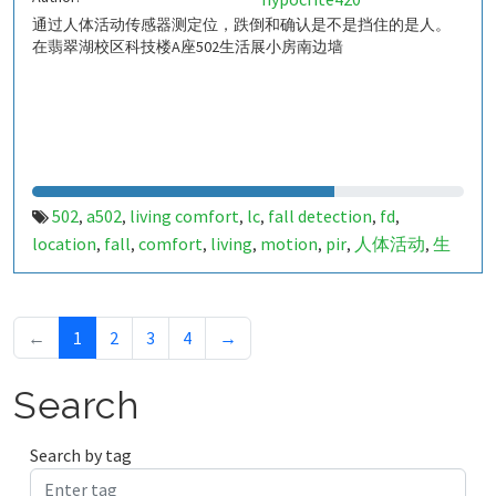
通过人体活动传感器测定位，跌倒和确认是不是挡住的是人。
在翡翠湖校区科技楼A座502生活展小房南边墙
502
a502
living comfort
lc
fall detection
fd
,
,
,
,
,
,
location
fall
comfort
living
motion
pir
人体活动
生
,
,
,
,
,
,
,
活
tanbir
跌倒
定位
哈山
室内定位
室内
indoor
,
,
,
,
,
,
,
,
indoor living comfort
ilc
indoor living quality
ilq
,
,
,
,
a50279042
849706
,
←
1
2
3
4
→
Search
Search by tag