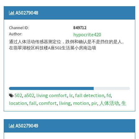
indoor living comfort
ilc
indoor living quality
ilq
,
,
,
,
A50279048
a50279047
849711
,
Channel ID:
849712
Author:
hypocrite420
通过人体活动传感器测定位，跌倒和确认是不是挡住的是人。
在翡翠湖校区科技楼A座502生活展小房南边墙
502
a502
living comfort
lc
fall detection
fd
,
,
,
,
,
,
location
fall
comfort
living
motion
pir
人体活动
生
,
,
,
,
,
,
,
活
tanbir
跌倒
定位
哈山
室内定位
室内
indoor
,
,
,
,
,
,
,
,
indoor living comfort
ilc
indoor living quality
ilq
,
,
,
,
A50279049
a50279048
849712
,