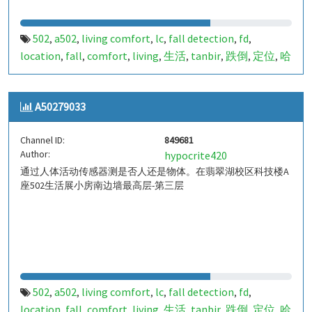
502
a502
living comfort
lc
fall detection
fd
,
,
,
,
,
,
location
fall
comfort
living
生活
tanbir
跌倒
定位
哈
,
,
,
,
,
,
,
,
山
室内定位
室内
indoor
indoor living comfort
ilc
,
,
,
,
,
,
indoor living quality
ilq
849680
a50279032
pir
人体活
,
,
,
,
,
A50279033
动
Channel ID:
849681
Author:
hypocrite420
通过人体活动传感器测是否人还是物体。在翡翠湖校区科技楼A
座502生活展小房南边墙最高层-第三层
502
a502
living comfort
lc
fall detection
fd
,
,
,
,
,
,
location
fall
comfort
living
生活
tanbir
跌倒
定位
哈
,
,
,
,
,
,
,
,