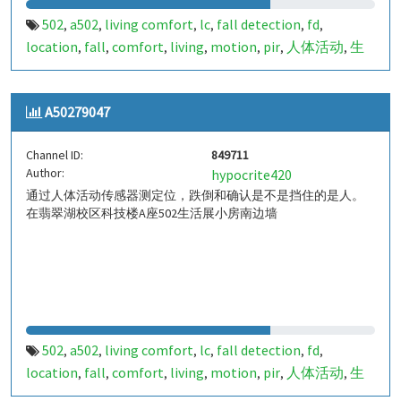
502
a502
living comfort
lc
fall detection
fd
,
,
,
,
,
,
location
fall
comfort
living
motion
pir
人体活动
生
,
,
,
,
,
,
,
活
tanbir
跌倒
定位
哈山
室内定位
室内
indoor
,
,
,
,
,
,
,
,
indoor living comfort
ilc
indoor living quality
ilq
,
,
,
,
A50279047
a50279046
849710
,
Channel ID:
849711
Author:
hypocrite420
通过人体活动传感器测定位，跌倒和确认是不是挡住的是人。
在翡翠湖校区科技楼A座502生活展小房南边墙
502
a502
living comfort
lc
fall detection
fd
,
,
,
,
,
,
location
fall
comfort
living
motion
pir
人体活动
生
,
,
,
,
,
,
,
活
tanbir
跌倒
定位
哈山
室内定位
室内
indoor
,
,
,
,
,
,
,
,