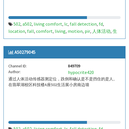
502
a502
living comfort
lc
fall detection
fd
,
,
,
,
,
,
location
fall
comfort
living
motion
pir
人体活动
生
,
,
,
,
,
,
,
活
tanbir
跌倒
定位
哈山
室内定位
室内
indoor
,
,
,
,
,
,
,
,
indoor living comfort
ilc
indoor living quality
ilq
,
,
,
,
A50279045
a50279050
849714
,
Channel ID:
849709
Author:
hypocrite420
通过人体活动传感器测定位，跌倒和确认是不是挡住的是人。
在翡翠湖校区科技楼A座502生活展小房南边墙
502
a502
living comfort
lc
fall detection
fd