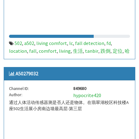
502
a502
living comfort
lc
fall detection
fd
,
,
,
,
,
,
location
fall
comfort
living
生活
tanbir
跌倒
定位
哈
,
,
,
,
,
,
,
,
山
室内定位
室内
indoor
indoor living comfort
ilc
,
,
,
,
,
,
indoor living quality
ilq
849679
a50279031
pir
人体活
,
,
,
,
,
A50279032
动
Channel ID:
849680
Author:
hypocrite420
通过人体活动传感器测是否人还是物体。在翡翠湖校区科技楼A
座502生活展小房南边墙最高层-第三层