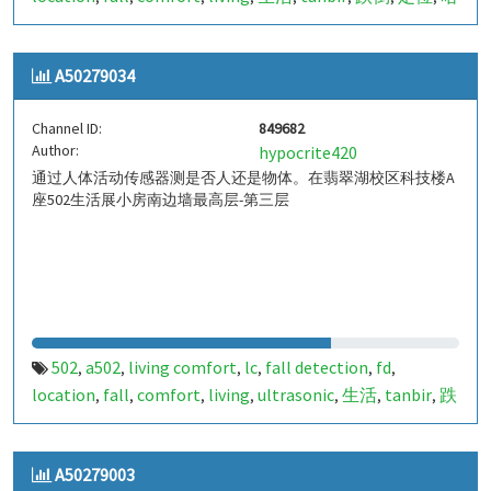
山
室内定位
室内
indoor
indoor living comfort
ilc
,
,
,
,
,
,
indoor living quality
ilq
849681
a50279033
pir
人体活
,
,
,
,
,
A50279034
动
Channel ID:
849682
Author:
hypocrite420
通过人体活动传感器测是否人还是物体。在翡翠湖校区科技楼A
座502生活展小房南边墙最高层-第三层
502
a502
living comfort
lc
fall detection
fd
,
,
,
,
,
,
location
fall
comfort
living
ultrasonic
生活
tanbir
跌
,
,
,
,
,
,
,
倒
定位
哈山
室内定位
室内
indoor
indoor living
,
,
,
,
,
,
comfort
ilc
indoor living quality
ilq
849682
a50279034
,
,
,
,
,
,
A50279003
pir
人体活动
,