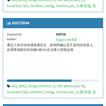
,
,
,
,
,
,
location
fall
comfort
living
motion
pir
人体活动
生
,
,
,
,
,
,
,
活
tanbir
跌倒
定位
哈山
室内定位
室内
indoor
,
,
,
,
,
,
,
,
indoor living comfort
ilc
indoor living quality
ilq
,
,
,
,
A50279044
a50279045
849709
,
Channel ID:
849708
Author:
hypocrite420
通过人体活动传感器测定位，跌倒和确认是不是挡住的是人。
在翡翠湖校区科技楼A座502生活展小房南边墙
502
a502
living comfort
lc
fall detection
fd
,
,
,
,
,
,
location
fall
comfort
living
motion
pir
人体活动
生
,
,
,
,
,
,
,
活
tanbir
跌倒
定位
哈山
室内定位
室内
indoor
,
,
,
,
,
,
,
,
indoor living comfort
ilc
indoor living quality
ilq
,
,
,
,