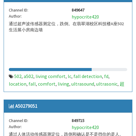
Channel ID:
849647
Author:
hypocrite420
通过超声波传感器测定位，跌倒。在翡翠湖校区科技楼A座502
生活展小房南边墙
502
a502
living comfort
lc
fall detection
fd
,
,
,
,
,
,
location
fall
comfort
living
ultrasound
ultrasonic
超
,
,
,
,
,
,
声波
生活
tanbir
跌倒
定位
哈山
室内定位
室内
,
,
,
,
,
,
,
,
indoor
indoor living comfort
ilc
indoor living quality
,
,
,
,
A50279051
ilq
chid
,
Channel ID:
849715
Author:
hypocrite420
通过人体活动传感器测定位，跌倒和确认是不是挡住的是人。