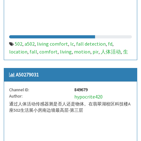
502
a502
living comfort
lc
fall detection
fd
,
,
,
,
,
,
location
fall
comfort
living
motion
pir
人体活动
生
,
,
,
,
,
,
,
活
tanbir
跌倒
定位
哈山
室内定位
室内
indoor
,
,
,
,
,
,
,
,
indoor living comfort
ilc
indoor living quality
ilq
,
,
,
,
A50279031
a50279049
849713
,
Channel ID:
849679
Author:
hypocrite420
通过人体活动传感器测是否人还是物体。在翡翠湖校区科技楼A
座502生活展小房南边墙最高层-第三层