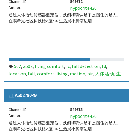
Channel ID:
849712
Author:
hypocrite420
通过人体活动传感器测定位，跌倒和确认是不是挡住的是人。
在翡翠湖校区科技楼A座502生活展小房南边墙
502
a502
living comfort
lc
fall detection
fd
,
,
,
,
,
,
location
fall
comfort
living
motion
pir
人体活动
生
,
,
,
,
,
,
,
活
tanbir
跌倒
定位
哈山
室内定位
室内
indoor
,
,
,
,
,
,
,
,
indoor living comfort
ilc
indoor living quality
ilq
,
,
,
,
A50279049
a50279048
849712
,
Channel ID:
849713
Author:
hypocrite420
通过人体活动传感器测定位，跌倒和确认是不是挡住的是人。
在翡翠湖校区科技楼A座502生活展小房南边墙