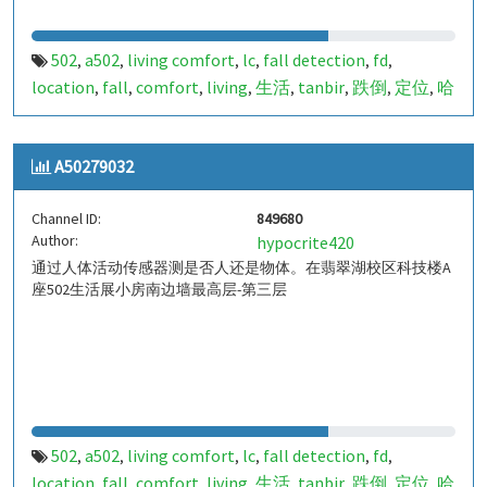
502
a502
living comfort
lc
fall detection
fd
,
,
,
,
,
,
location
fall
comfort
living
生活
tanbir
跌倒
定位
哈
,
,
,
,
,
,
,
,
山
室内定位
室内
indoor
indoor living comfort
ilc
,
,
,
,
,
,
indoor living quality
ilq
849679
a50279031
pir
人体活
,
,
,
,
,
A50279032
动
Channel ID:
849680
Author:
hypocrite420
通过人体活动传感器测是否人还是物体。在翡翠湖校区科技楼A
座502生活展小房南边墙最高层-第三层
502
a502
living comfort
lc
fall detection
fd
,
,
,
,
,
,
location
fall
comfort
living
生活
tanbir
跌倒
定位
哈
,
,
,
,
,
,
,
,