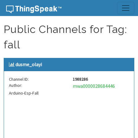
Skip to content
Public Channels for Tag:
fall
dusme_olayi
Channel ID:
1988286
Author:
mwa0000028684446
Arduino-Esp-Fall