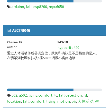
arduino
fall
esp8266
mpu6050
,
,
,
A50279046
Channel ID:
849710
Author:
hypocrite420
通过人体活动传感器测定位，跌倒和确认是不是挡住的是人。
在翡翠湖校区科技楼A座502生活展小房南边墙
502
a502
living comfort
lc
fall detection
fd
,
,
,
,
,
,
location
fall
comfort
living
motion
pir
人体活动
生
,
,
,
,
,
,
,
活
tanbir
跌倒
定位
哈山
室内定位
室内
indoor
,
,
,
,
,
,
,
,