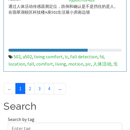
通过人体活动传感器测定位，跌倒和确认是不是挡住的是人。
在翡翠湖校区科技楼A座502生活展小房南边墙
502
a502
living comfort
lc
fall detection
fd
,
,
,
,
,
,
location
fall
comfort
living
motion
pir
人体活动
生
,
,
,
,
,
,
,
活
tanbir
跌倒
定位
哈山
室内定位
室内
indoor
,
,
,
,
,
,
,
,
indoor living comfort
ilc
indoor living quality
ilq
,
,
,
,
a50279043
849707
,
←
1
2
3
4
→
Search
Search by tag