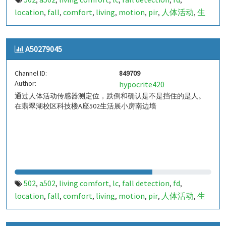
,
,
,
,
,
,
location
fall
comfort
living
motion
pir
人体活动
生
,
,
,
,
,
,
,
活
tanbir
跌倒
定位
哈山
室内定位
室内
indoor
,
,
,
,
,
,
,
,
indoor living comfort
ilc
indoor living quality
ilq
,
,
,
,
A50279045
a50279050
849714
,
Channel ID:
849709
Author:
hypocrite420
通过人体活动传感器测定位，跌倒和确认是不是挡住的是人。
在翡翠湖校区科技楼A座502生活展小房南边墙
502
a502
living comfort
lc
fall detection
fd
,
,
,
,
,
,
location
fall
comfort
living
motion
pir
人体活动
生
,
,
,
,
,
,
,
活
tanbir
跌倒
定位
哈山
室内定位
室内
indoor
,
,
,
,
,
,
,
,
indoor living comfort
ilc
indoor living quality
ilq
,
,
,
,