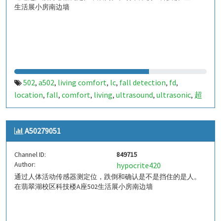
生活展小房南边墙
502
a502
living comfort
lc
fall detection
fd
,
,
,
,
,
,
location
fall
comfort
living
ultrasound
ultrasonic
超
,
,
,
,
,
,
声波
生活
tanbir
跌倒
定位
哈山
室内定位
室内
,
,
,
,
,
,
,
,
indoor
indoor living comfort
ilc
indoor living quality
,
,
,
,
A50279051
ilq
chid
,
Channel ID:
849715
Author:
hypocrite420
通过人体活动传感器测定位，跌倒和确认是不是挡住的是人。
在翡翠湖校区科技楼A座502生活展小房南边墙