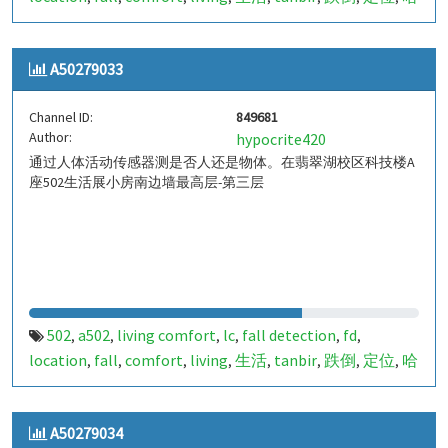
山
室内定位
室内
indoor
indoor living comfort
ilc
,
,
,
,
,
,
indoor living quality
ilq
849680
a50279032
pir
人体活
,
,
,
,
,
A50279033
动
Channel ID:
849681
Author:
hypocrite420
通过人体活动传感器测是否人还是物体。在翡翠湖校区科技楼A
座502生活展小房南边墙最高层-第三层
502
a502
living comfort
lc
fall detection
fd
,
,
,
,
,
,
location
fall
comfort
living
生活
tanbir
跌倒
定位
哈
,
,
,
,
,
,
,
,
山
室内定位
室内
indoor
indoor living comfort
ilc
,
,
,
,
,
,
indoor living quality
ilq
849681
a50279033
pir
人体活
,
,
,
,
,
A50279034
动