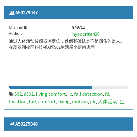
indoor living comfort
ilc
indoor living quality
ilq
,
,
,
,
A50279047
a50279046
849710
,
Channel ID:
849711
Author:
hypocrite420
通过人体活动传感器测定位，跌倒和确认是不是挡住的是人。
在翡翠湖校区科技楼A座502生活展小房南边墙
502
a502
living comfort
lc
fall detection
fd
,
,
,
,
,
,
location
fall
comfort
living
motion
pir
人体活动
生
,
,
,
,
,
,
,
活
tanbir
跌倒
定位
哈山
室内定位
室内
indoor
,
,
,
,
,
,
,
,
indoor living comfort
ilc
indoor living quality
ilq
,
,
,
,
A50279048
a50279047
849711
,