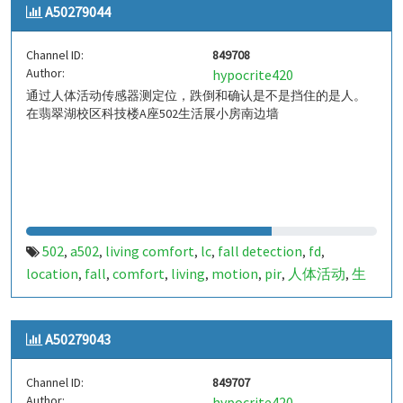
A50279044
a50279045
849709
,
Channel ID:
849708
Author:
hypocrite420
通过人体活动传感器测定位，跌倒和确认是不是挡住的是人。
在翡翠湖校区科技楼A座502生活展小房南边墙
502
a502
living comfort
lc
fall detection
fd
,
,
,
,
,
,
location
fall
comfort
living
motion
pir
人体活动
生
,
,
,
,
,
,
,
活
tanbir
跌倒
定位
哈山
室内定位
室内
indoor
,
,
,
,
,
,
,
,
indoor living comfort
ilc
indoor living quality
ilq
,
,
,
,
A50279043
a50279044
849708
,
Channel ID:
849707
Author:
hypocrite420