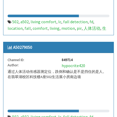
502
a502
living comfort
lc
fall detection
fd
,
,
,
,
,
,
location
fall
comfort
living
motion
pir
人体活动
生
,
,
,
,
,
,
,
活
tanbir
跌倒
定位
哈山
室内定位
室内
indoor
,
,
,
,
,
,
,
,
indoor living comfort
ilc
indoor living quality
ilq
,
,
,
,
A50279050
a50279051
849715
,
Channel ID:
849714
Author:
hypocrite420
通过人体活动传感器测定位，跌倒和确认是不是挡住的是人。
在翡翠湖校区科技楼A座502生活展小房南边墙
502
a502
living comfort
lc
fall detection
fd