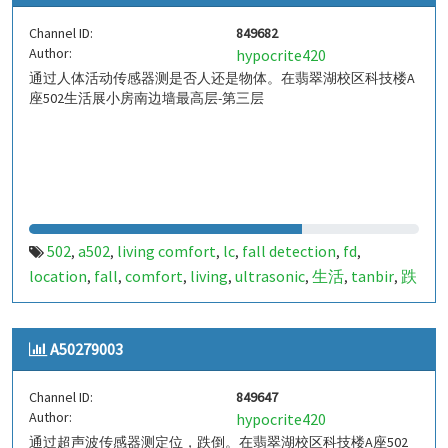
Channel ID:
849682
Author:
hypocrite420
通过人体活动传感器测是否人还是物体。在翡翠湖校区科技楼A
座502生活展小房南边墙最高层-第三层
502
a502
living comfort
lc
fall detection
fd
,
,
,
,
,
,
location
fall
comfort
living
ultrasonic
生活
tanbir
跌
,
,
,
,
,
,
,
倒
定位
哈山
室内定位
室内
indoor
indoor living
,
,
,
,
,
,
comfort
ilc
indoor living quality
ilq
849682
a50279034
,
,
,
,
,
,
A50279003
pir
人体活动
,
Channel ID:
849647
Author:
hypocrite420
通过超声波传感器测定位，跌倒。在翡翠湖校区科技楼A座502