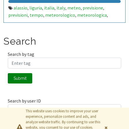
alassio
liguria
italia
italy
meteo
previsione
,
,
,
,
,
,
previsioni
tempo
meteorologico
meteorologica
,
,
,
,
stazione
station
meteorologiche
metereologiche
,
,
,
,
metereologica
carta
mare
vacanza
estate
inverno
,
,
,
,
,
,
mareggiata
pioggia
sole
nuvole
temperatura
,
,
,
,
,
Search
temperature
pressione
atmosferica
pressure
,
,
,
,
humidity
relativa
rh
celsius
gradi
percentuale
,
,
,
,
,
,
Search by tag
soleggiato
vento
raffica
raffiche
indice
precipitazione
,
,
,
,
,
,
precipitazioni
temporale
temporali
neve
nevicata
,
,
,
,
,
fotografo
savona
riviera
ligure
fiori
palme
spiaggia
,
,
,
,
,
,
,
Submit
playa
beach
sea
seaside
sensore
sensori
sensor
,
,
,
,
,
,
,
sensors
termometro
,
Search by user ID
This website uses cookies to improve your user
experience, personalize content and ads, and
analyze website traffic. By continuing to use this
Submit
website, you consent to our use of cookies.