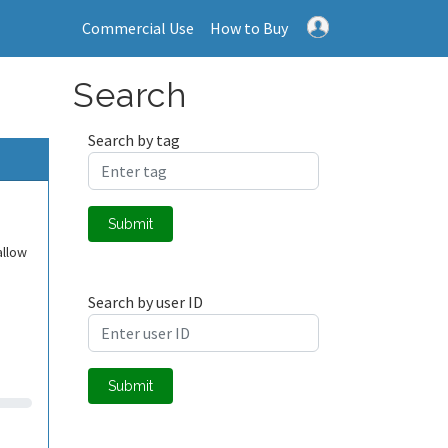
Commercial Use
How to Buy
Search
Search by tag
Submit
allow
Search by user ID
Submit