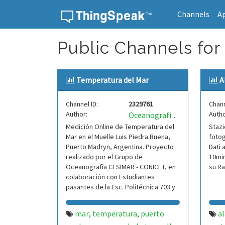
Channels
A
Skip to content
Public Channels for
Temperatura del Mar
A
Channel ID:
2329761
Chann
Author:
Autho
OceanografiaCESIMAR
Medición Online de Temperatura del
Stazi
Mar en el Muelle Luis Piedra Buena,
fotog
Puerto Madryn, Argentina. Proyecto
Dati 
realizado por el Grupo de
10mi
Oceanografía CESIMAR - CONICET, en
su Ra
colaboración con Estudiantes
pasantes de la Esc. Politécnica 703 y
la APPM.
mar
temperatura
puerto
al
,
,