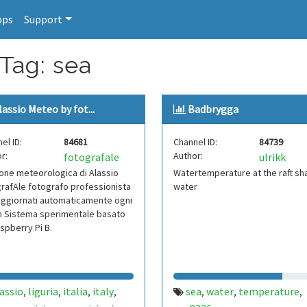
pps
Support
 Tag: sea
lassio Meteo by fot...
Badbrygga
el ID:
84681
Channel ID:
84739
r:
Author:
fotografale
ulrikk
one meteorologica di Alassio
Watertemperature at the raft sh
rafAle fotografo professionista
water
aggiornati automaticamente ogni
n Sistema sperimentale basato
spberry Pi B.
assio
liguria
italia
italy
sea
water
temperature
,
,
,
,
,
,
,