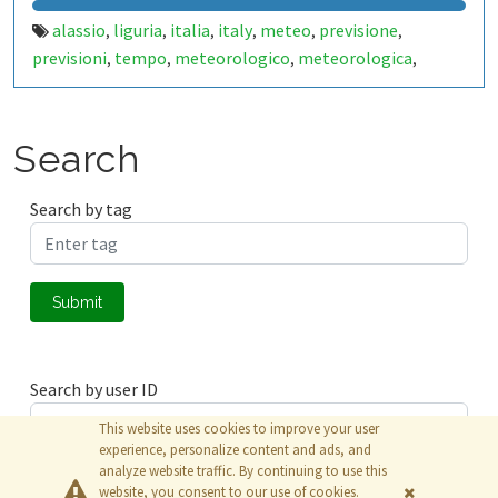
alassio
liguria
italia
italy
meteo
previsione
,
,
,
,
,
,
previsioni
tempo
meteorologico
meteorologica
,
,
,
,
stazione
station
meteorologiche
metereologiche
,
,
,
,
metereologica
carta
mare
vacanza
estate
inverno
,
,
,
,
,
,
mareggiata
pioggia
sole
nuvole
temperatura
,
,
,
,
,
Search
temperature
pressione
atmosferica
pressure
,
,
,
,
humidity
relativa
rh
celsius
gradi
percentuale
,
,
,
,
,
,
Search by tag
soleggiato
vento
raffica
raffiche
indice
precipitazione
,
,
,
,
,
,
precipitazioni
temporale
temporali
neve
nevicata
,
,
,
,
,
fotografo
savona
riviera
ligure
fiori
palme
spiaggia
,
,
,
,
,
,
,
Submit
playa
beach
sea
seaside
sensore
sensori
sensor
,
,
,
,
,
,
,
sensors
termometro
,
Search by user ID
This website uses cookies to improve your user
experience, personalize content and ads, and
analyze website traffic. By continuing to use this
Submit
website, you consent to our use of cookies.