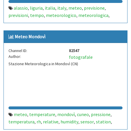
alassio
liguria
italia
italy
meteo
previsione
,
,
,
,
,
,
previsioni
tempo
meteorologico
meteorologica
,
,
,
,
stazione
station
meteorologiche
metereologiche
,
,
,
,
metereologica
carta
mare
vacanza
estate
inverno
,
,
,
,
,
,
Meteo Mondovì
mareggiata
pioggia
sole
nuvole
temperatura
,
,
,
,
,
temperature
pressione
atmosferica
pressure
,
,
,
,
Channel ID:
82547
humidity
relativa
rh
celsius
gradi
percentuale
,
,
,
,
,
,
Author:
fotografale
soleggiato
vento
raffica
raffiche
indice
precipitazione
,
,
,
,
,
,
Stazione Meteorologica in Mondovì (CN)
precipitazioni
temporale
temporali
neve
nevicata
,
,
,
,
,
fotografo
savona
riviera
ligure
fiori
palme
spiaggia
,
,
,
,
,
,
,
playa
beach
sea
seaside
sensore
sensori
sensor
,
,
,
,
,
,
,
sensors
termometro
,
meteo
temperature
mondovì
cuneo
pressione
,
,
,
,
,
temperatura
rh
relative
humidity
sensor
station
,
,
,
,
,
,
data
relativa
pressure
condition
forecast
previsione
,
,
,
,
,
,