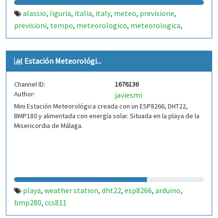
alassio
liguria
italia
italy
meteo
previsione
,
,
,
,
,
,
previsioni
tempo
meteorologico
meteorologica
,
,
,
,
stazione
station
meteorologiche
metereologiche
,
,
,
,
metereologica
carta
mare
vacanza
estate
inverno
,
,
,
,
,
,
Estación Meteorológi...
mareggiata
pioggia
sole
nuvole
temperatura
,
,
,
,
,
temperature
pressione
atmosferica
pressure
,
,
,
,
Channel ID:
1676136
humidity
relativa
rh
celsius
gradi
percentuale
,
,
,
,
,
,
Author:
javiesmi
soleggiato
vento
raffica
raffiche
indice
precipitazione
,
,
,
,
,
,
Mini Estación Meteorológica creada con un ESP8266, DHT22,
precipitazioni
temporale
temporali
neve
nevicata
,
,
,
,
,
BMP180 y alimentada con energía solar. Situada en la playa de la
fotografo
savona
riviera
ligure
fiori
palme
spiaggia
,
,
,
,
,
,
,
Misericordia de Málaga.
playa
beach
sea
seaside
sensore
sensori
sensor
,
,
,
,
,
,
,
sensors
termometro
,
playa
weather station
dht22
esp8266
arduino
,
,
,
,
,
bmp280
ccs811
,