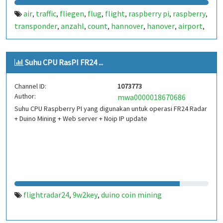
air
traffic
fliegen
flug
flight
raspberry pi
raspberry
,
,
,
,
,
,
,
transponder
anzahl
count
hannover
hanover
airport
,
,
,
,
,
,
airplane
dump 1090
ads-b
1090
flightradar
plane
,
,
,
,
,
,
spotter
flugdaten
twflug
auswertung
flughafen
,
,
,
,
,
Suhu CPU RasPI FR24 ...
wenzlaff.info
wenzlaff.de
wenzlaff
radar
a380
airbus
,
,
,
,
,
,
b777
internet of things
iot
dump1090
palanespotter
,
,
,
,
,
Channel ID:
1073773
haj
germany
deutschland
flightradar 24
flightradar24
,
,
,
,
,
Author:
mwa0000018670686
flightaware
planefinder
piaware
,
,
Suhu CPU Raspberry PI yang digunakan untuk operasi FR24 Radar
+ Duino Mining + Web server + Noip IP update
flightradar24
9w2key
duino coin mining
,
,