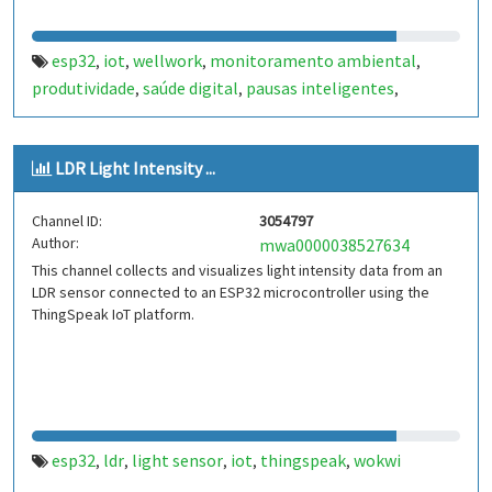
esp32
iot
wellwork
monitoramento ambiental
,
,
,
,
produtividade
saúde digital
pausas inteligentes
,
,
,
arduino
wokwi
temperatura
umidade
iluminação
,
,
,
,
LDR Light Intensity ...
Channel ID:
3054797
Author:
mwa0000038527634
This channel collects and visualizes light intensity data from an
LDR sensor connected to an ESP32 microcontroller using the
ThingSpeak IoT platform.
esp32
ldr
light sensor
iot
thingspeak
wokwi
,
,
,
,
,