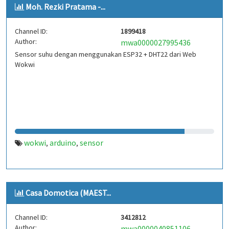
Moh. Rezki Pratama -...
Channel ID:
1899418
Author:
mwa0000027995436
Sensor suhu dengan menggunakan ESP32 + DHT22 dari Web
Wokwi
wokwi
arduino
sensor
,
,
Casa Domotica (MAEST...
Channel ID:
3412812
Author:
mwa0000040851106