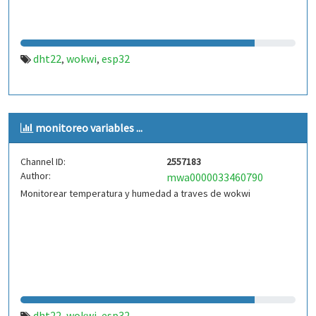
dht22
wokwi
esp32
,
,
monitoreo variables ...
Channel ID:
2557183
Author:
mwa0000033460790
Monitorear temperatura y humedad a traves de wokwi
dht22
wokwi
esp32