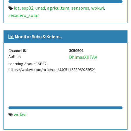
iot
esp32
unad
agricultura
sensores
wokwi
,
,
,
,
,
,
secadero_solar
Monitor Suhu & Kelem...
Channel ID:
3050902
Author:
DhimasXIITAV
Learning About ESP32;
https://wokwi.com/projects/440511683969259521
wokwi