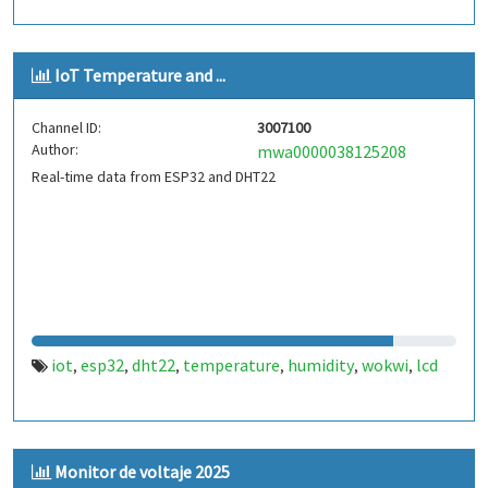
IoT Temperature and ...
Channel ID:
3007100
Author:
mwa0000038125208
Real-time data from ESP32 and DHT22
iot
esp32
dht22
temperature
humidity
wokwi
lcd
,
,
,
,
,
,
Monitor de voltaje 2025