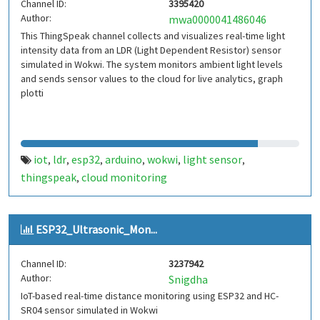
Channel ID:
3395420
Author:
mwa0000041486046
This ThingSpeak channel collects and visualizes real-time light
intensity data from an LDR (Light Dependent Resistor) sensor
simulated in Wokwi. The system monitors ambient light levels
and sends sensor values to the cloud for live analytics, graph
plotti
iot
ldr
esp32
arduino
wokwi
light sensor
,
,
,
,
,
,
thingspeak
cloud monitoring
,
ESP32_Ultrasonic_Mon...
Channel ID:
3237942
Author:
Snigdha
IoT-based real-time distance monitoring using ESP32 and HC-
SR04 sensor simulated in Wokwi