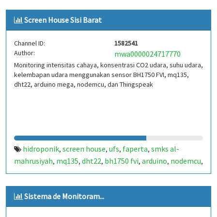
Screen House Sisi Barat
Channel ID:
1582541
Author:
mwa0000024717770
Monitoring intensitas cahaya, konsentrasi CO2 udara, suhu udara,
kelembapan udara menggunakan sensor BH1750 FVI, mq135,
dht22, arduino mega, nodemcu, dan Thingspeak
hidroponik
screen house
ufs
faperta
smks al-
,
,
,
,
mahrusiyah
mq135
dht22
bh1750 fvi
arduino
nodemcu
,
,
,
,
,
,
thingspeak
Sistema de Monitoram...