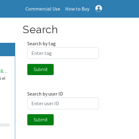
Commercial Use
How to Buy
Search
Search by tag
Submit
DEA115EBB115
 el
Search by user ID
Submit