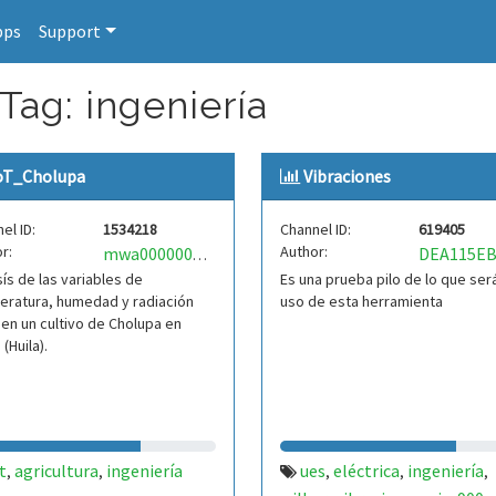
pps
Support
Tag: ingeniería
oT_Cholupa
Vibraciones
el ID:
1534218
Channel ID:
619405
r:
Author:
mwa0000003458510
sís de las variables de
Es una prueba pilo de lo que será
eratura, humedad y radiación
uso de esta herramienta
 en un cultivo de Cholupa en
 (Huila).
t
agricultura
ingeniería
ues
eléctrica
ingeniería
,
,
,
,
,