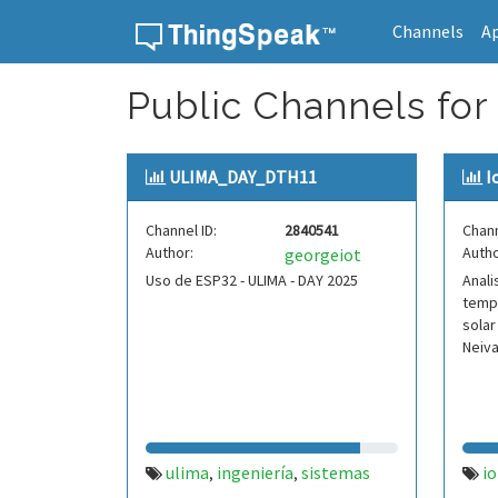
Channels
A
Skip to content
Public Channels for 
ULIMA_DAY_DTH11
I
Channel ID:
2840541
Chann
Author:
Autho
georgeiot
Uso de ESP32 - ULIMA - DAY 2025
Anali
temp
solar
Neiva
ulima
ingeniería
sistemas
io
,
,