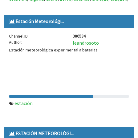
cordero
eolo
,
Estación Meteorológi...
Channel ID:
386534
Author:
leandrosoto
Estación meteorológica experimental a baterías.
estación
ESTACIÓN METEOROLÓGI...