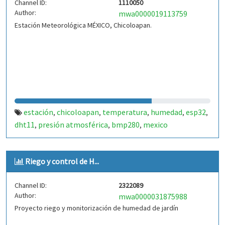
Channel ID:
1110050
Author:
mwa0000019113759
Estación Meteorológica MÉXICO, Chicoloapan.
estación
chicoloapan
temperatura
humedad
esp32
,
,
,
,
,
dht11
presión atmosférica
bmp280
mexico
,
,
,
Riego y control de H...
Channel ID:
2322089
Author:
mwa0000031875988
Proyecto riego y monitorización de humedad de jardín