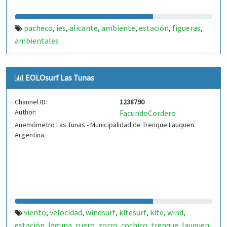
pacheco
ies
alicante
ambiente
estación
figueras
,
,
,
,
,
,
ambientales
EOLOsurf Las Tunas
Channel ID:
1238790
Author:
FacundoCordero
Anemómetro Las Tunas - Municipalidad de Trenque Lauquen.
Argentina.
viento
velocidad
windsurf
kitesurf
kite
wind
,
,
,
,
,
,
estación
laguna
cuero
zorro
cochico
trenque
lauquen
,
,
,
,
,
,
,