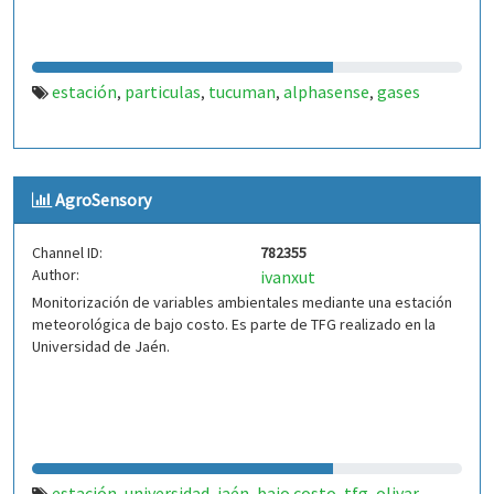
estación
particulas
tucuman
alphasense
gases
,
,
,
,
AgroSensory
Channel ID:
782355
Author:
ivanxut
Monitorización de variables ambientales mediante una estación
meteorológica de bajo costo. Es parte de TFG realizado en la
Universidad de Jaén.
estación
universidad
jaén
bajo costo
tfg
olivar