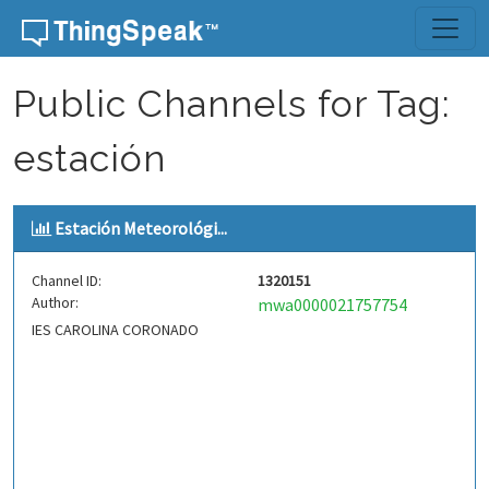
Skip to content
Public Channels for Tag:
estación
Estación Meteorológi...
Channel ID:
1320151
Author:
mwa0000021757754
IES CAROLINA CORONADO