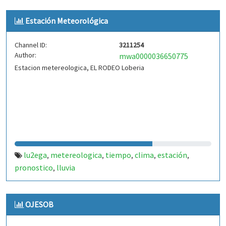
Estación Meteorológica
Channel ID:
3211254
Author:
mwa0000036650775
Estacion metereologica, EL RODEO Loberia
lu2ega
metereologica
tiempo
clima
estación
,
,
,
,
,
pronostico
lluvia
,
OJESOB