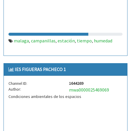
malaga
campanillas
estación
tiempo
humedad
,
,
,
,
IES FIGUERAS PACHECO 1
Channel ID:
1644269
Author:
mwa0000025469069
Condiciones ambientales de los espacios