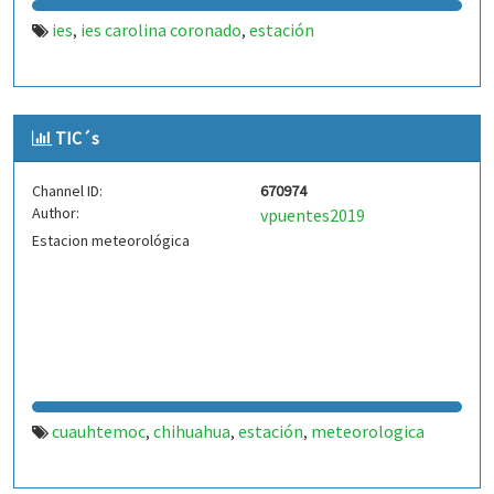
ies
ies carolina coronado
estación
,
,
TIC´s
Channel ID:
670974
Author:
vpuentes2019
Estacion meteorológica
cuauhtemoc
chihuahua
estación
meteorologica
,
,
,