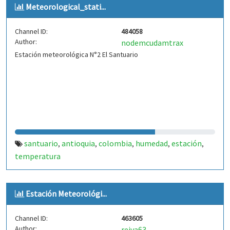
Meteorological_stati...
Channel ID:
484058
Author:
nodemcudamtrax
Estación meteorológica N°2 El Santuario
santuario
antioquia
colombia
humedad
estación
,
,
,
,
,
temperatura
Estación Meteorológi...
Channel ID:
463605
Author:
reiva63