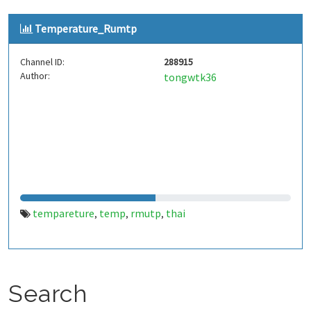
Temperature_Rumtp
Channel ID:
288915
Author:
tongwtk36
tempareture
temp
rmutp
thai
,
,
,
Search