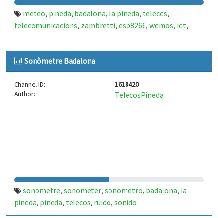
meteo
pineda
badalona
la pineda
telecos
,
,
,
,
,
telecomunicacions
zambretti
esp8266
wemos
iot
,
,
,
,
,
forecast
Sonòmetre Badalona
Channel ID:
1618420
Author:
TelecosPineda
sonometre
sonometer
sonometro
badalona
la
,
,
,
,
pineda
pineda
telecos
ruido
sonido
,
,
,
,