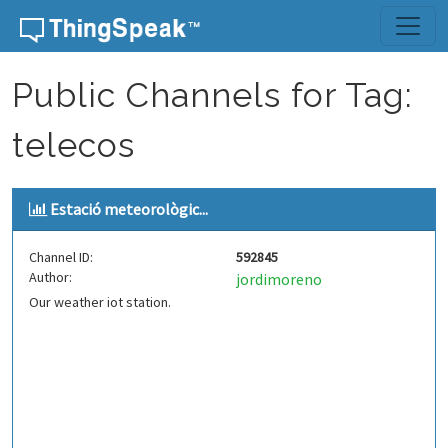
Skip to content
Public Channels for Tag:
telecos
Estació meteorològic...
Channel ID:
592845
Author:
jordimoreno
Our weather iot station.