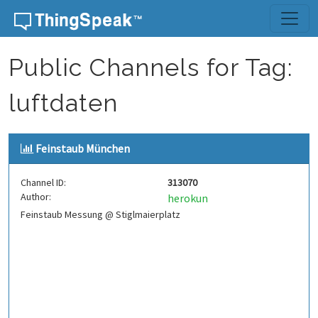
Skip to content
Public Channels for Tag:
luftdaten
Feinstaub München
Channel ID:
313070
Author:
herokun
Feinstaub Messung @ Stiglmaierplatz