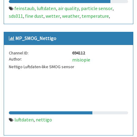
feinstaub
luftdaten
air quality
particle sensor
,
,
,
,
sds011
fine dust
wetter
weather
temperature
,
,
,
,
,
humidity
temperatur
luftfeuchtigkeit
dht22
,
,
,
MP_SMOG_Nettigo
Channel ID:
694112
Author:
misiopie
Nettigo Luftdaten-like SMOG sensor
luftdaten
nettigo
,