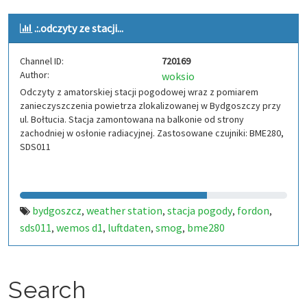
.:.odczyty ze stacji...
Channel ID:
720169
Author:
woksio
Odczyty z amatorskiej stacji pogodowej wraz z pomiarem
zanieczyszczenia powietrza zlokalizowanej w Bydgoszczy przy
ul. Bołtucia. Stacja zamontowana na balkonie od strony
zachodniej w osłonie radiacyjnej. Zastosowane czujniki: BME280,
SDS011
bydgoszcz
weather station
stacja pogody
fordon
,
,
,
,
sds011
wemos d1
luftdaten
smog
bme280
,
,
,
,
Search