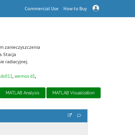
Commercial Use
How to Buy
em zanieczyszczenia
. Stacja
e radiacyjnej.
sds011
,
wemos d1
,
MATLAB Analysis
MATLAB Visualization