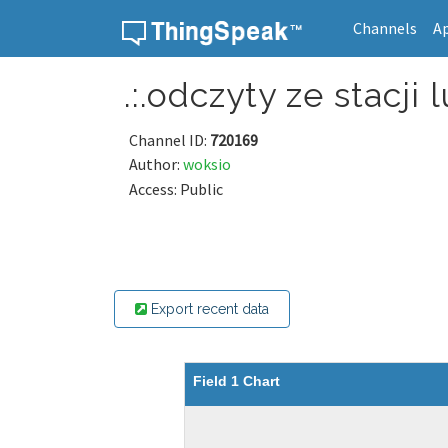
Channels
A
Skip to content
.:.odczyty ze stacji l
Channel ID:
720169
Author:
woksio
Access: Public
Export recent data
Field 1 Chart