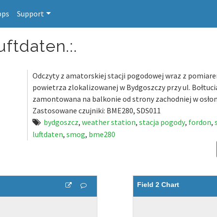
pps
Support
uftdaten.:.
Odczyty z amatorskiej stacji pogodowej wraz z pomiar
powietrza zlokalizowanej w Bydgoszczy przy ul. Bołtucia
zamontowana na balkonie od strony zachodniej w osłoni
Zastosowane czujniki: BME280, SDS011
bydgoszcz
,
weather station
,
stacja pogody
,
fordon
,
luftdaten
,
smog
,
bme280
Field 2 Chart