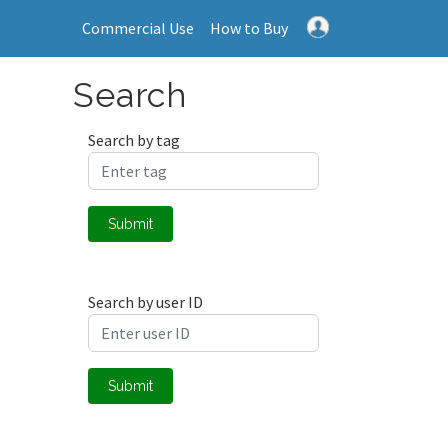
Commercial Use
How to Buy
Search
Search by tag
Submit
Search by user ID
Submit