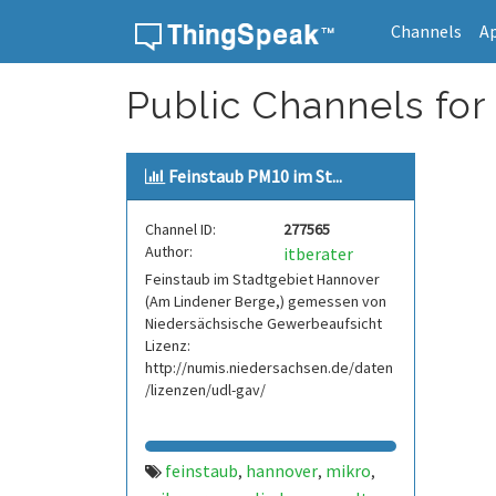
Channels
A
Skip to content
Public Channels for 
Feinstaub PM10 im St...
Channel ID:
277565
Author:
itberater
Feinstaub im Stadtgebiet Hannover
(Am Lindener Berge,) gemessen von
Niedersächsische Gewerbeaufsicht
Lizenz:
http://numis.niedersachsen.de/daten
/lizenzen/udl-gav/
feinstaub
hannover
mikro
,
,
,