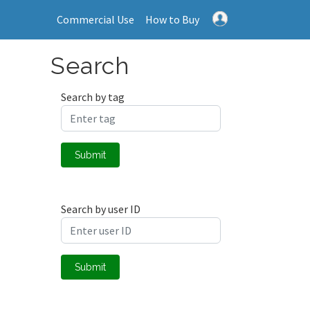
Commercial Use
How to Buy
Search
Search by tag
Submit
Search by user ID
Submit