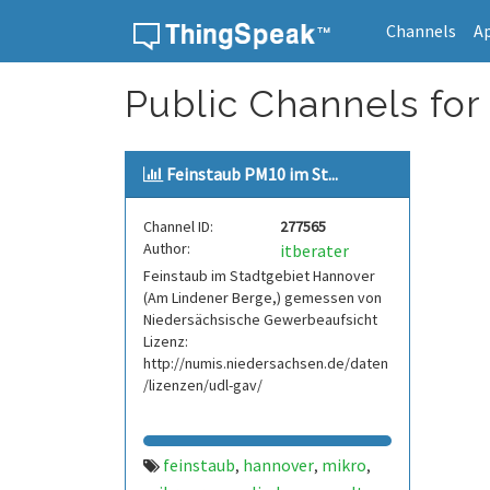
Channels
A
Skip to content
Public Channels for T
Feinstaub PM10 im St...
Channel ID:
277565
Author:
itberater
Feinstaub im Stadtgebiet Hannover
(Am Lindener Berge,) gemessen von
Niedersächsische Gewerbeaufsicht
Lizenz:
http://numis.niedersachsen.de/daten
/lizenzen/udl-gav/
feinstaub
hannover
mikro
,
,
,