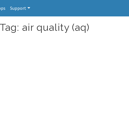
pps
Support
ag: air quality (aq)