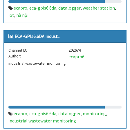
ecapro
eca-gpis6.6da
datalogger
weather station
,
,
,
,
iot
hà nội
,
ECA-GPIs6.6DA indust...
Channel ID:
202674
Author:
ecapro6
industrial wastewater monitoring
ecapro
eca-gpis6.6da
datalogger
monitoring
,
,
,
,
industrial wastewater monitoring