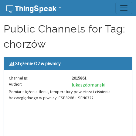
Skip to content
Public Channels for Tag:
chorzów
Stężenie O2 w piwnicy
Channel ID:
2015861
Author:
lukaszdomanski
Pomiar stężenia tlenu, temperatury powietrza i ciśnienia
bezwzględnego w piwnicy. ESP8266 + SEN0322