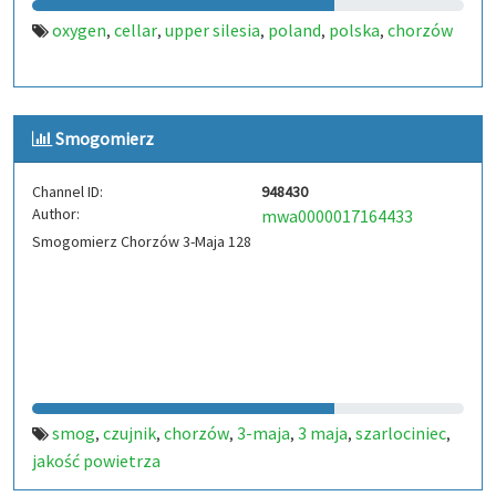
oxygen
cellar
upper silesia
poland
polska
chorzów
,
,
,
,
,
Smogomierz
Channel ID:
948430
Author:
mwa0000017164433
Smogomierz Chorzów 3-Maja 128
smog
czujnik
chorzów
3-maja
3 maja
szarlociniec
,
,
,
,
,
,
jakość powietrza