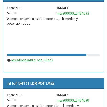
Channel ID:
1645417
Author:
mwa0000025484633
Wemos con sensores de temperatura humedad y
potenciómetros
ieslafuensanta
iot
60et3
,
,
IoT DHT11 LDR POT LM35
Channel ID:
1645416
Author:
mwa0000025484630
Wemos con sensores de temperatura, humedad y