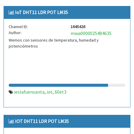
IoT DHT11 LDR POT LM35
Channel ID:
1645426
Author:
mwa0000025484635
Wemos con sensores de temperatura, humedad y
potenciómetros
ieslafuensanta
iot
60et3
,
,
IOT DHT11 LDR POT LM35