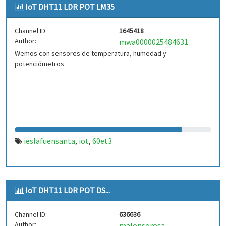
IoT DHT11 LDR POT LM35
Channel ID:
1645418
Author:
mwa0000025484631
Wemos con sensores de temperatura, humedad y
potenciómetros
ieslafuensanta
iot
60et3
,
,
IoT DHT11 LDR POT DS...
Channel ID:
636636
Author:
malonsorosa