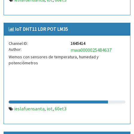
,
,
IoT DHT11 LDR POT LM35
Channel ID:
1645414
Author:
mwa0000025484637
Wemos con sensores de temperatura, humedad y
potenciómetros
ieslafuensanta
iot
60et3
,
,