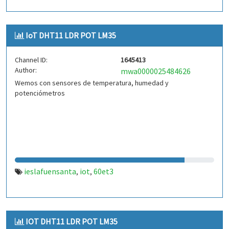
IoT DHT11 LDR POT LM35
Channel ID:
1645413
Author:
mwa0000025484626
Wemos con sensores de temperatura, humedad y
potenciómetros
ieslafuensanta
iot
60et3
,
,
IOT DHT11 LDR POT LM35