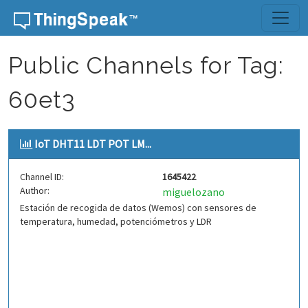
Skip to content
Public Channels for Tag:
60et3
IoT DHT11 LDT POT LM...
Channel ID:
1645422
Author:
miguelozano
Estación de recogida de datos (Wemos) con sensores de
temperatura, humedad, potenciómetros y LDR