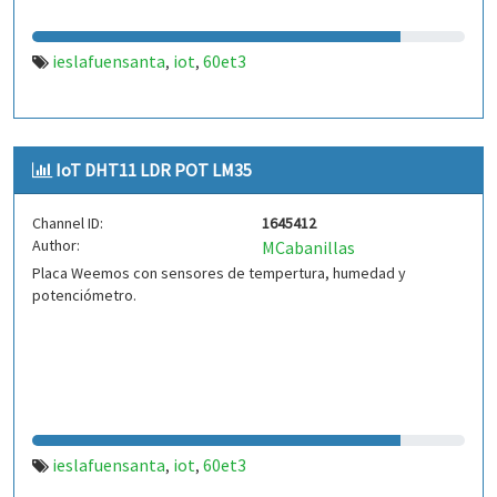
ieslafuensanta
iot
60et3
,
,
IoT DHT11 LDR POT LM35
Channel ID:
1645412
Author:
MCabanillas
Placa Weemos con sensores de tempertura, humedad y
potenciómetro.
ieslafuensanta
iot
60et3
,
,