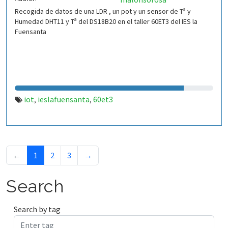
Recogida de datos de una LDR , un pot y un sensor de Tª y
Humedad DHT11 y Tª del DS18B20 en el taller 60ET3 del IES la
Fuensanta
iot
ieslafuensanta
60et3
,
,
←
1
2
3
→
Search
Search by tag