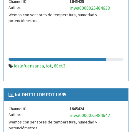
Channel ID:
1645425
Author:
mwa0000025484638
Wemos con sensores de temperatura, humedad y
potenciómetros.
ieslafuensanta
iot
60et3
,
,
Iot DHT11 LDR POT LM35
Channel ID:
1645424
Author:
mwa0000025484642
Wemos con sensores de temperatura, humedad y
potenciómetros