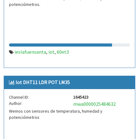
potenciómetros.
ieslafuensanta
iot
60et3
,
,
Iot DHT11 LDR POT LM35
Channel ID:
1645423
Author:
mwa0000025484632
Wemos con sensores de temperatura, humedad y
potenciómetros