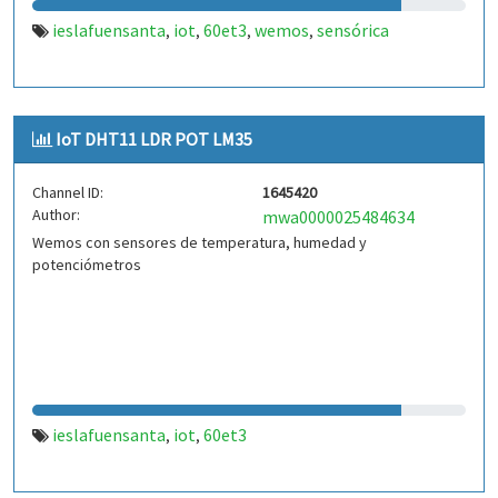
ieslafuensanta
iot
60et3
wemos
sensórica
,
,
,
,
IoT DHT11 LDR POT LM35
Channel ID:
1645420
Author:
mwa0000025484634
Wemos con sensores de temperatura, humedad y
potenciómetros
ieslafuensanta
iot
60et3
,
,