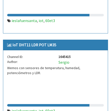
ieslafuensanta
iot
60et3
,
,
IoT DHT11 LDR POT LM35
Channel ID:
1645415
Author:
Sergio
Wemos con sensores de temperatura, humedad,
potenciómetros y LDR.
ieslafuensanta
iot
60et3