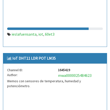
ieslafuensanta
iot
60et3
,
,
IoT DHT11 LDR POT LM35
Channel ID:
1645419
Author:
mwa0000025484623
Wemos con sensores de temperatura, humedad y
potenciómetro.