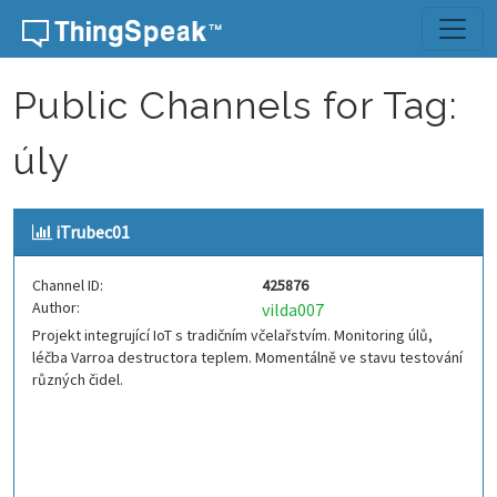
Skip to content
Public Channels for Tag:
úly
iTrubec01
Channel ID:
425876
Author:
vilda007
Projekt integrující IoT s tradičním včelařstvím. Monitoring úlů,
léčba Varroa destructora teplem. Momentálně ve stavu testování
různých čidel.