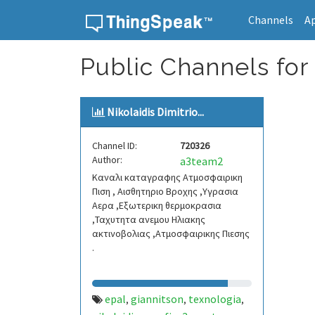
Channels
A
Skip to content
Public Channels for 
Nikolaidis Dimitrio...
Channel ID:
720326
Author:
a3team2
Καναλι καταγραφης Ατμοσφαιρικη
Πιση , Αισθητηριο Βροχης ,Υγρασια
Αερα ,Εξωτερικη θερμοκρασια
,Ταχυτητα ανεμου Ηλιακης
ακτινοβολιας ,Ατμοσφαιρικης Πιεσης
.
epal
giannitson
texnologia
,
,
,