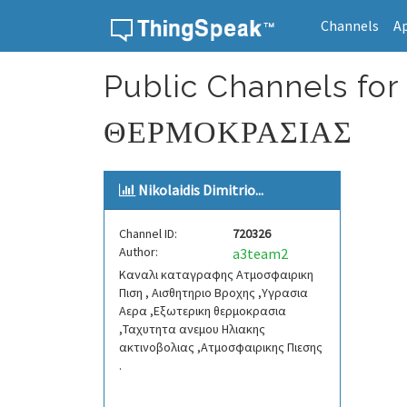
Channels
A
Skip to content
Public Channels f
ΘΕΡΜΟΚΡΑΣΙΑΣ
Nikolaidis Dimitrio...
Channel ID:
720326
Author:
a3team2
Καναλι καταγραφης Ατμοσφαιρικη
Πιση , Αισθητηριο Βροχης ,Υγρασια
Αερα ,Εξωτερικη θερμοκρασια
,Ταχυτητα ανεμου Ηλιακης
ακτινοβολιας ,Ατμοσφαιρικης Πιεσης
.