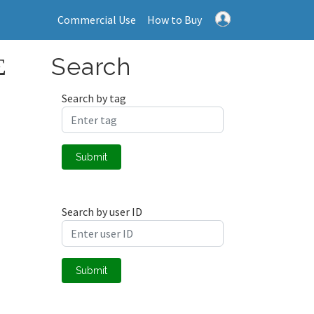
Commercial Use
How to Buy
Σ
Search
Search by tag
Submit
Search by user ID
Submit