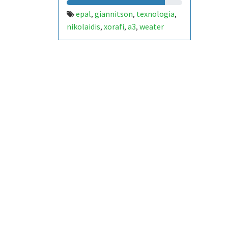
epal
giannitson
texnologia
,
,
,
nikolaidis
xorafi
a3
weater
,
,
,
staion
esp32
wemoslolin32
,
,
,
ΚΑΝΑΛΙ ΚΑΤΑΓΡΑΦΗΣ
ΘΕΡΜΟΚΡΑΣΙΑΣ
ΥΓΡΑΣΙΑΣ
,
ΑΕΡΑ
ΦΩΤΕΙΝΟΤΗΡΑ Ι ΥΓΡΑΣΙΑΣ
,
ΕΔΑΦΟΥΣ
ΥΨΟΜΕΤΡΟ
,
,
ΒΑΡΟΜΕΤΡΙΚΗ ΠΙΕΣΗ
ΤΕΧΝΟΛΟΓΙΑ ΜΑΘΗΜΑ ΠΡΩΤΗΣ
ΤΑΞΗΣ ΣΧ. ΕΤΟΣ 2019- 2020
ΝΙΚΟΛΑΙΔΗΣ ΔΗΜΗΤΡΙΟΣ