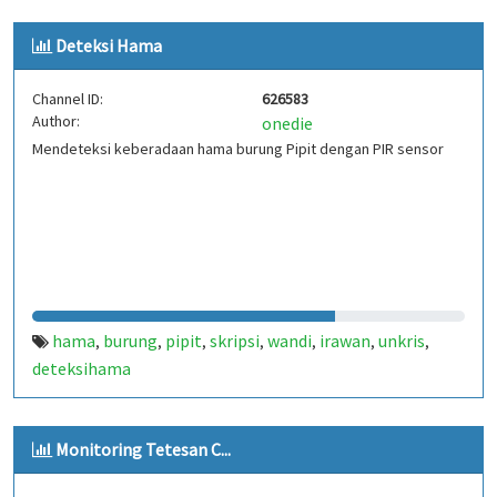
Deteksi Hama
Channel ID:
626583
Author:
onedie
Mendeteksi keberadaan hama burung Pipit dengan PIR sensor
hama
burung
pipit
skripsi
wandi
irawan
unkris
,
,
,
,
,
,
,
deteksihama
Monitoring Tetesan C...