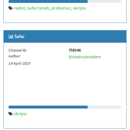
radon
suhu tanah
prekursor
skripsi
,
,
,
Suhu
Channel ID:
758546
Author:
bimabryanadam
14 April 2019
skripsi