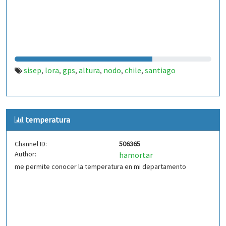
sisep
lora
gps
altura
nodo
chile
santiago
,
,
,
,
,
,
temperatura
Channel ID:
506365
Author:
hamortar
me permite conocer la temperatura en mi departamento