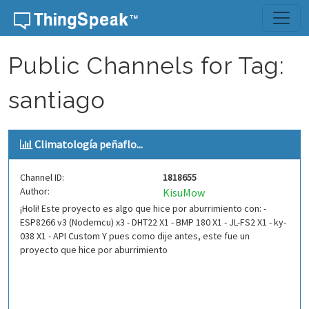
Skip to content
Public Channels for Tag:
santiago
Climatología peñaflo...
Channel ID:
1818655
Author:
KisuMow
¡Holi! Este proyecto es algo que hice por aburrimiento con: -
ESP8266 v3 (Nodemcu) x3 - DHT22 X1 - BMP 180 X1 - JL-FS2 X1 - ky-
038 X1 - API Custom Y pues como dije antes, este fue un
proyecto que hice por aburrimiento