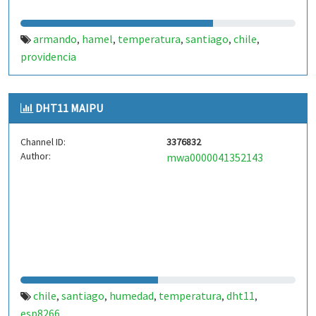
armando
hamel
temperatura
santiago
chile
,
,
,
,
,
providencia
DHT11 MAIPU
Channel ID:
3376832
Author:
mwa0000041352143
chile
santiago
humedad
temperatura
dht11
,
,
,
,
,
esp8266