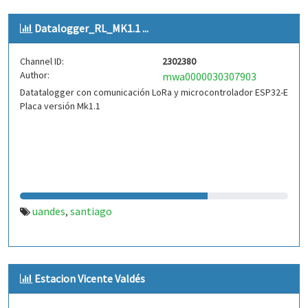
Datalogger_RL_MK1.1 ...
Channel ID:
2302380
Author:
mwa0000030307903
Datatalogger con comunicación LoRa y microcontrolador ESP32-E
Placa versión Mk1.1
uandes
santiago
,
Estacion Vicente Valdés