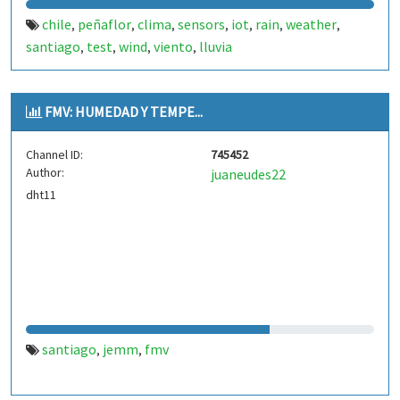
chile
peñaflor
clima
sensors
iot
rain
weather
,
,
,
,
,
,
,
santiago
test
wind
viento
lluvia
,
,
,
,
FMV: HUMEDAD Y TEMPE...
Channel ID:
745452
Author:
juaneudes22
dht11
santiago
jemm
fmv
,
,