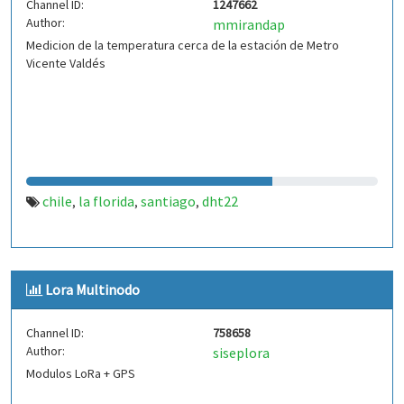
Channel ID:
1247662
Author:
mmirandap
Medicion de la temperatura cerca de la estación de Metro
Vicente Valdés
chile
la florida
santiago
dht22
,
,
,
Lora Multinodo
Channel ID:
758658
Author:
siseplora
Modulos LoRa + GPS