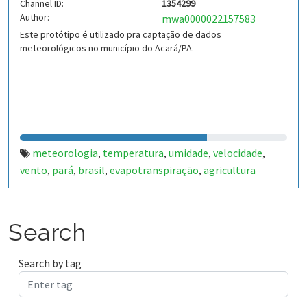
Channel ID:
1354299
Author:
mwa0000022157583
Este protótipo é utilizado pra captação de dados
meteorológicos no município do Acará/PA.
meteorologia
temperatura
umidade
velocidade
,
,
,
,
vento
pará
brasil
evapotranspiração
agricultura
,
,
,
,
Search
Search by tag