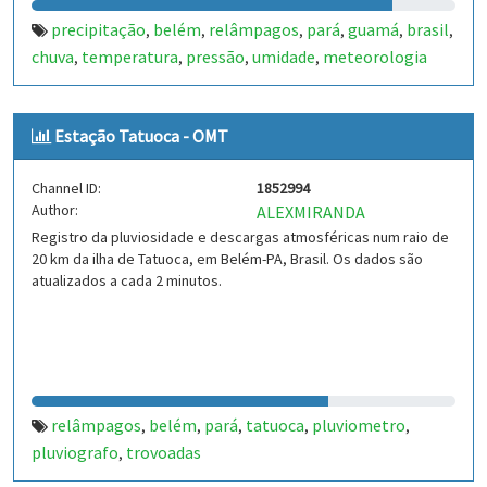
precipitação
belém
relâmpagos
pará
guamá
brasil
,
,
,
,
,
,
chuva
temperatura
pressão
umidade
meteorologia
,
,
,
,
Estação Tatuoca - OMT
Channel ID:
1852994
Author:
ALEXMIRANDA
Registro da pluviosidade e descargas atmosféricas num raio de
20 km da ilha de Tatuoca, em Belém-PA, Brasil. Os dados são
atualizados a cada 2 minutos.
relâmpagos
belém
pará
tatuoca
pluviometro
,
,
,
,
,
pluviografo
trovoadas
,