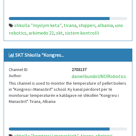
shkolla "myslym keta"
tirana
shqipëri
albania
uno
,
,
,
,
robotics
arkimedo 21
skt
sistem kontrolli
,
,
,
temperature
iot
arduino
kaldajë
,
,
,
SKT Shkolla "Kongres...
Channel ID:
2703137
Author:
danielbundoUNORobotics
This channel is used to monitor the temperature of pellet boilers
in "Kongresi i Manastirit" school. Ky kanal përdoret për të
monitoruar temperaturën e kaldajave në shkollën "Kongresi i
Manastirit". Tirana, Albania
shkolla "kongresi i manastirit"
tirana
shqipëri