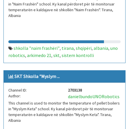
in "Naim Frashëri" school. Ky kanal përdoret për të monitoruar
temperaturën e kaldajave në shkollën "Naim Frashëri". Tirana,
Albania
shkolla "naim frashëri"
tirana
shqipëri
albania
uno
,
,
,
,
robotics
arkimedo 21
skt
sistem kontrolli
,
,
,
temperature
iot
arduino
kaldajë
,
,
,
SKT Shkolla "Myslym ...
Channel ID:
2703138
Author:
danielbundoUNORobotics
This channel is used to monitor the temperature of pellet boilers
in "Myslym Keta" school. Ky kanal përdoret për të monitoruar
temperaturën e kaldajave në shkollën "Myslym Keta". Tirana,
Albania