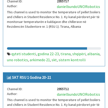
Channel ID:
2955717
Author:
danielbundoUNORobotics
This channel is used to monitor the temperature of pellet boilers
and chillers in Student Residence No. 1. Ky kanal përdoret për të
monitoruar temperaturën e kaldajave dhe chillerave në
Rezidencën Studentore nr. 1 (RSU 1). Tirana, Albania
qyteti studenti
godina 22-23
tirana
shqipëri
albania
,
,
,
,
,
uno robotics
arkimedo 21
skt
sistem kontrolli
,
,
,
temperature
iot
arduino
kaldajë
chiller
rsu 1
,
,
,
,
,
SKT RSU 1 Godina 20-21
Channel ID:
2955712
Author:
danielbundoUNORobotics
This channel is used to monitor the temperature of pellet boilers
and chillers in Student Residence No. 1. Ky kanal përdoret për të