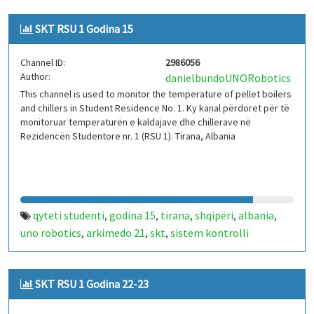
SKT RSU 1 Godina 15
Channel ID:
2986056
Author:
danielbundoUNORobotics
This channel is used to monitor the temperature of pellet boilers
and chillers in Student Residence No. 1. Ky kanal përdoret për të
monitoruar temperaturën e kaldajave dhe chillerave në
Rezidencën Studentore nr. 1 (RSU 1). Tirana, Albania
qyteti studenti
godina 15
tirana
shqipëri
albania
,
,
,
,
,
uno robotics
arkimedo 21
skt
sistem kontrolli
,
,
,
temperature
iot
arduino
kaldajë
chiller
rsu 1
,
,
,
,
,
SKT RSU 1 Godina 22-23