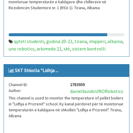
monitoruar temperaturën e kaldajave dhe chillerave në
Rezidencën Studentore nr. 1 (RSU 1). Tirana, Albania
qyteti studenti
godina 20-21
tirana
shqipëri
albania
,
,
,
,
,
uno robotics
arkimedo 21
skt
sistem kontrolli
,
,
,
temperature
iot
arduino
kaldajë
chiller
rsu 1
,
,
,
,
,
SKT Shkolla "Lidhja ...
Channel ID:
2783939
Author:
danielbundoUNORobotics
This channel is used to monitor the temperature of pellet boilers
in "Lidhja e Prizrenit" school. Ky kanal përdoret për të monitoruar
temperaturën e kaldajave në shkollën "Lidhja e Prizrenit". Tirana,
Albania