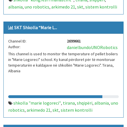
,
,
,
albania
uno robotics
arkimedo 21
skt
sistem kontrolli
,
,
,
,
temperature
iot
arduino
kaldajë
,
,
,
SKT Shkolla “Marie L...
Channel ID:
2699661
Author:
danielbundoUNORobotics
This channel is used to monitor the temperature of pellet boilers
in "Marie Logoreci" school. Ky kanal përdoret për të monitoruar
temperaturën e kaldajave në shkollën "Marie Logoreci". Tirana,
Albania
shkolla "marie logoreci"
tirana
shqipëri
albania
uno
,
,
,
,
robotics
arkimedo 21
skt
sistem kontrolli
,
,
,
temperature
iot
arduino
kaldajë
,
,
,