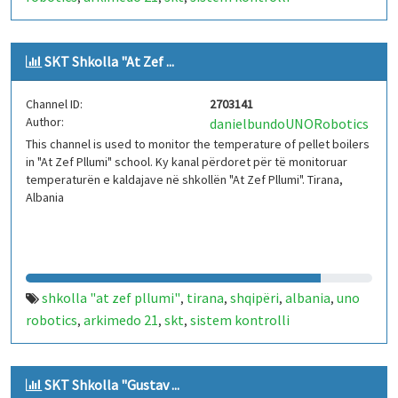
temperature
iot
arduino
kaldajë
,
,
,
SKT Shkolla "At Zef ...
Channel ID:
2703141
Author:
danielbundoUNORobotics
This channel is used to monitor the temperature of pellet boilers
in "At Zef Pllumi" school. Ky kanal përdoret për të monitoruar
temperaturën e kaldajave në shkollën "At Zef Pllumi". Tirana,
Albania
shkolla "at zef pllumi"
tirana
shqipëri
albania
uno
,
,
,
,
robotics
arkimedo 21
skt
sistem kontrolli
,
,
,
temperature
iot
arduino
kaldajë
,
,
,
SKT Shkolla "Gustav ...