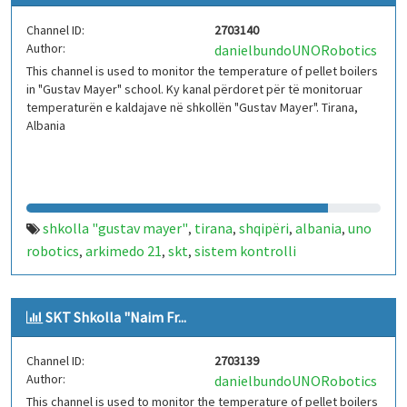
Channel ID:
2703140
Author:
danielbundoUNORobotics
This channel is used to monitor the temperature of pellet boilers
in "Gustav Mayer" school. Ky kanal përdoret për të monitoruar
temperaturën e kaldajave në shkollën "Gustav Mayer". Tirana,
Albania
shkolla "gustav mayer"
tirana
shqipëri
albania
uno
,
,
,
,
robotics
arkimedo 21
skt
sistem kontrolli
,
,
,
temperature
iot
arduino
kaldajë
,
,
,
SKT Shkolla "Naim Fr...
Channel ID:
2703139
Author:
danielbundoUNORobotics
This channel is used to monitor the temperature of pellet boilers