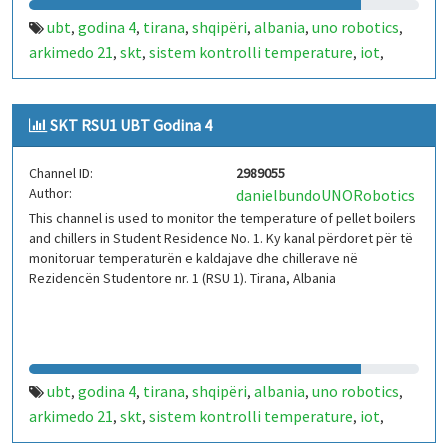
ubt
godina 4
tirana
shqipëri
albania
uno robotics
,
,
,
,
,
,
arkimedo 21
skt
sistem kontrolli temperature
iot
,
,
,
,
arduino
kaldajë
chiller
rsu 1
,
,
,
SKT RSU1 UBT Godina 4
Channel ID:
2989055
Author:
danielbundoUNORobotics
This channel is used to monitor the temperature of pellet boilers
and chillers in Student Residence No. 1. Ky kanal përdoret për të
monitoruar temperaturën e kaldajave dhe chillerave në
Rezidencën Studentore nr. 1 (RSU 1). Tirana, Albania
ubt
godina 4
tirana
shqipëri
albania
uno robotics
,
,
,
,
,
,
arkimedo 21
skt
sistem kontrolli temperature
iot
,
,
,
,
arduino
kaldajë
chiller
rsu 1
,
,
,