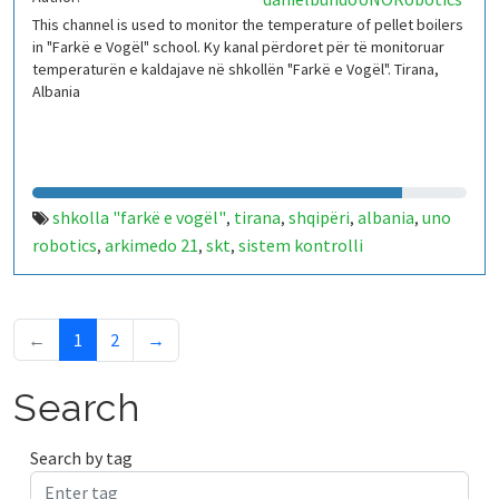
This channel is used to monitor the temperature of pellet boilers
in "Farkë e Vogël" school. Ky kanal përdoret për të monitoruar
temperaturën e kaldajave në shkollën "Farkë e Vogël". Tirana,
Albania
shkolla "farkë e vogël"
tirana
shqipëri
albania
uno
,
,
,
,
robotics
arkimedo 21
skt
sistem kontrolli
,
,
,
temperature
iot
arduino
kaldajë
,
,
,
←
1
2
→
Search
Search by tag