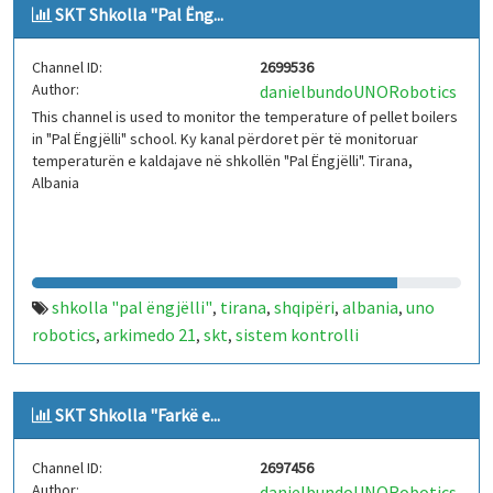
SKT Shkolla "Pal Ëng...
Channel ID:
2699536
Author:
danielbundoUNORobotics
This channel is used to monitor the temperature of pellet boilers
in "Pal Ëngjëlli" school. Ky kanal përdoret për të monitoruar
temperaturën e kaldajave në shkollën "Pal Ëngjëlli". Tirana,
Albania
shkolla "pal ëngjëlli"
tirana
shqipëri
albania
uno
,
,
,
,
robotics
arkimedo 21
skt
sistem kontrolli
,
,
,
temperature
iot
arduino
kaldajë
,
,
,
SKT Shkolla "Farkë e...
Channel ID:
2697456
Author:
danielbundoUNORobotics