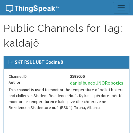
Skip to content
Public Channels for Tag:
kaldajë
SKT RSU1 UBT Godina 8
Channel ID:
2989056
Author:
danielbundoUNORobotics
This channel is used to monitor the temperature of pellet boilers
and chillers in Student Residence No. 1. Ky kanal përdoret për të
monitoruar temperaturën e kaldajave dhe chillerave në
Rezidencën Studentore nr. 1 (RSU 1). Tirana, Albania