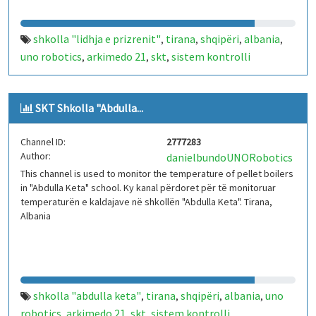
shkolla "lidhja e prizrenit"
tirana
shqipëri
albania
,
,
,
,
uno robotics
arkimedo 21
skt
sistem kontrolli
,
,
,
temperature
iot
arduino
kaldajë
,
,
,
SKT Shkolla "Abdulla...
Channel ID:
2777283
Author:
danielbundoUNORobotics
This channel is used to monitor the temperature of pellet boilers
in "Abdulla Keta" school. Ky kanal përdoret për të monitoruar
temperaturën e kaldajave në shkollën "Abdulla Keta". Tirana,
Albania
shkolla "abdulla keta"
tirana
shqipëri
albania
uno
,
,
,
,
robotics
arkimedo 21
skt
sistem kontrolli
,
,
,