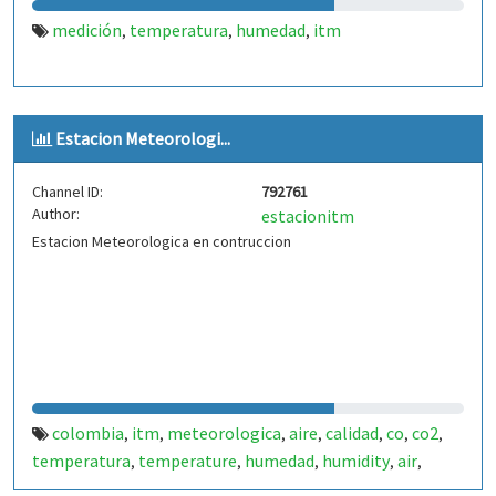
medición
temperatura
humedad
itm
,
,
,
Estacion Meteorologi...
Channel ID:
792761
Author:
estacionitm
Estacion Meteorologica en contruccion
colombia
itm
meteorologica
aire
calidad
co
co2
,
,
,
,
,
,
,
temperatura
temperature
humedad
humidity
air
,
,
,
,
,
quality
medellin
,