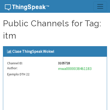
Skip to content
Public Channels for Tag:
itm
Clase ThingSpeak Wokwi
Channel ID:
3105728
Author:
mwa0000038461183
Ejemplo DTH 22