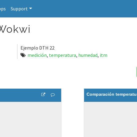
pps
Support
 Wokwi
Ejemplo DTH 22
medición
,
temperatura
,
humedad
,
itm
Comparación temperatu