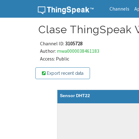
Channels
A
Skip to content
Clase ThingSpeak
Channel ID:
3105728
Author:
mwa0000038461183
Access: Public
Export recent data
Sensor DHT22