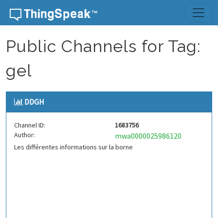
Skip to content
Public Channels for Tag:
gel
DDGH
Channel ID:
1683756
Author:
mwa0000025986120
Les différentes informations sur la borne