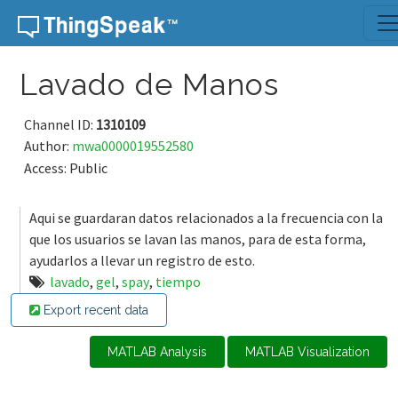
Skip to content
Lavado de Manos
Channel ID:
1310109
Author:
mwa0000019552580
Access: Public
Aqui se guardaran datos relacionados a la frecuencia con la
que los usuarios se lavan las manos, para de esta forma,
ayudarlos a llevar un registro de esto.
lavado
,
gel
,
spay
,
tiempo
Export recent data
MATLAB Analysis
MATLAB Visualization