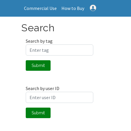
Commercial Use
How to Buy
Search
Search by tag
Submit
Search by user ID
Submit