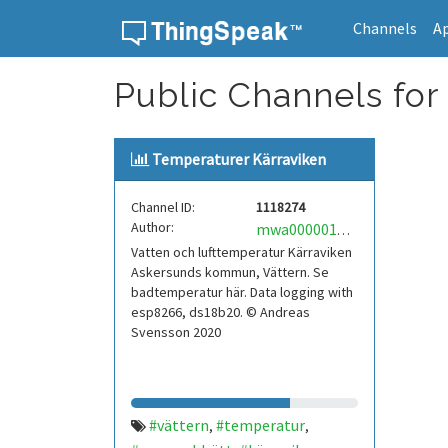
Channels
A
Skip to content
Public Channels for
Temperaturer Kärraviken
Channel ID:
1118274
Author:
mwa0000019216553
Vatten och lufttemperatur Kärraviken
Askersunds kommun, Vättern. Se
badtemperatur här. Data logging with
esp8266, ds18b20. © Andreas
Svensson 2020
#vättern
#temperatur
,
,