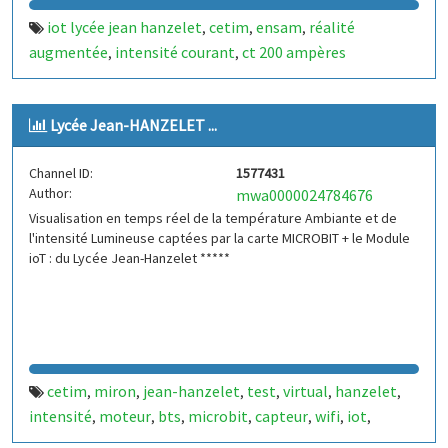
iot lycée jean hanzelet
cetim
ensam
réalité
,
,
,
augmentée
intensité courant
ct 200 ampères
,
,
Lycée Jean-HANZELET ...
Channel ID:
1577431
Author:
mwa0000024784676
Visualisation en temps réel de la température Ambiante et de
l'intensité Lumineuse captées par la carte MICROBIT + le Module
ioT : du Lycée Jean-Hanzelet *****
cetim
miron
jean-hanzelet
test
virtual
hanzelet
,
,
,
,
,
,
intensité
moteur
bts
microbit
capteur
wifi
iot
,
,
,
,
,
,
,
distance
arts et métiers
osi
metz
,
,
,