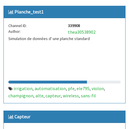
Planche_test1
Channel ID:
339908
Author:
thea30538902
Simulation de données d' une planche standard
irrigation
automatisation
pfe
ele795
violon
,
,
,
,
,
champignon
alte
capteur
wireless
sans-fil
,
,
,
,
Capteur