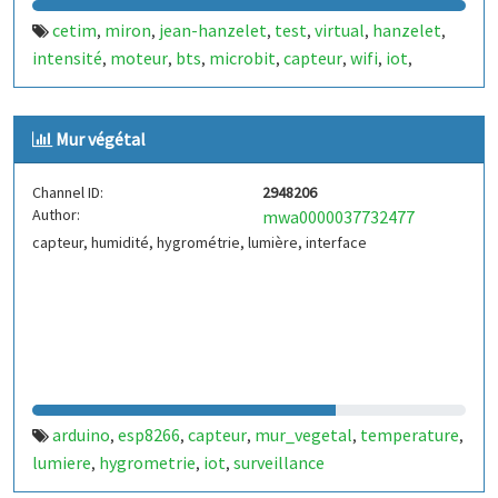
cetim
miron
jean-hanzelet
test
virtual
hanzelet
,
,
,
,
,
,
intensité
moteur
bts
microbit
capteur
wifi
iot
,
,
,
,
,
,
,
distance
arts et métiers
osi
metz
,
,
,
Mur végétal
Channel ID:
2948206
Author:
mwa0000037732477
capteur, humidité, hygrométrie, lumière, interface
arduino
esp8266
capteur
mur_vegetal
temperature
,
,
,
,
,
lumiere
hygrometrie
iot
surveillance
,
,
,