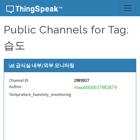
Skip to content
Public Channels for Tag:
습도
급식실 내부/외부 모니터링
Channel ID:
2989927
Author:
mwa0000037982874
Temprature_huminity_monitoring