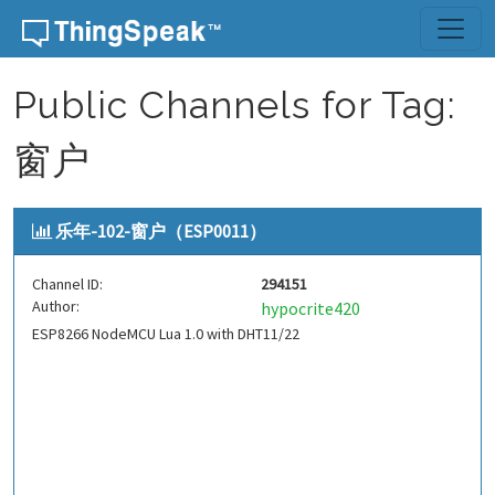
Skip to content
Public Channels for Tag:
窗户
乐年-102-窗户（ESP0011）
Channel ID:
294151
Author:
hypocrite420
ESP8266 NodeMCU Lua 1.0 with DHT11/22