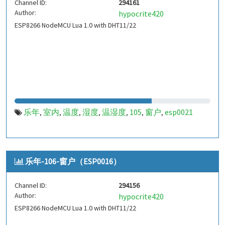
Channel ID:
294161
Author:
hypocrite420
ESP8266 NodeMCU Lua 1.0 with DHT11/22
乐年
室内
温度
湿度
温湿度
105
窗户
esp0021
,
,
,
,
,
,
,
乐年-106-窗户（ESP0016）
Channel ID:
294156
Author:
hypocrite420
ESP8266 NodeMCU Lua 1.0 with DHT11/22