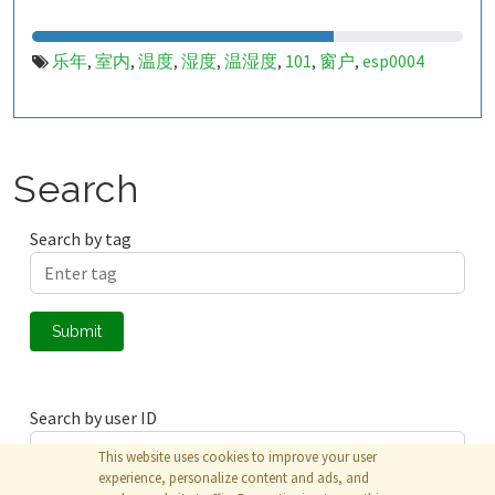
乐年
室内
温度
湿度
温湿度
101
窗户
esp0004
,
,
,
,
,
,
,
Search
Search by tag
Submit
Search by user ID
This website uses cookies to improve your user
experience, personalize content and ads, and