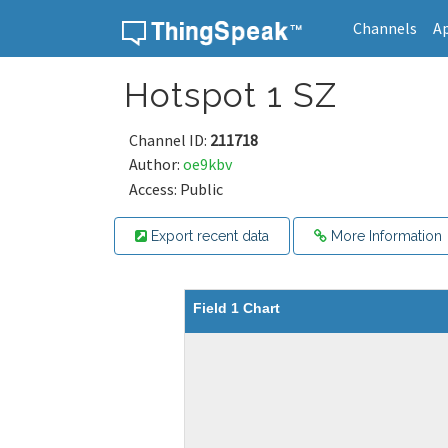
Channels
A
Skip to content
Hotspot 1 SZ
Channel ID:
211718
Author:
oe9kbv
Access: Public
Export recent data
More Information
Field 1 Chart