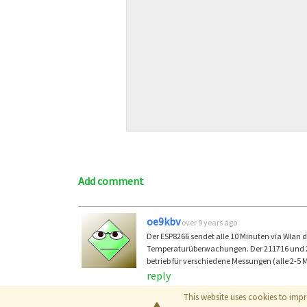
Add comment
oe9kbv
over 9 years ago
Der ESP8266 sendet alle 10 Minuten via Wlan d
Temperaturüberwachungen. Der 211716 und 211
betrieb für verschiedene Messungen (alle 2-
reply
This website uses cookies to impr