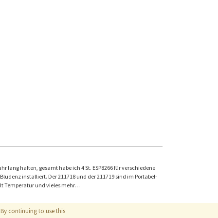
hr lang halten, gesamt habe ich 4 St. ESP8266 für verschiedene
enz installiert. Der 211718 und der 211719 sind im Portabel-
alt Temperatur und vieles mehr…
By continuing to use this