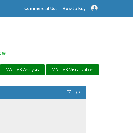
Commercial Use
How to Buy
266
MATLAB Analysis
MATLAB Visualization