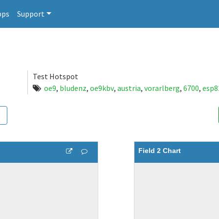
pps
Support
Test Hotspot
oe9
,
bludenz
,
oe9kbv
,
austria
,
vorarlberg
,
6700
,
esp8
Field 2 Chart