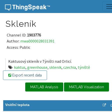
Skip to content
Skleník
Channel ID:
1903776
Author:
mwa0000028031391
Access: Public
Kaktusový skleník v Týništi nad Orlicí.
kaktus
,
greenhouse
,
sklenik
,
czechia
,
týniště
Export recent data
MATLAB Analysis
MATLAB Visualization
Vnitřní teplota