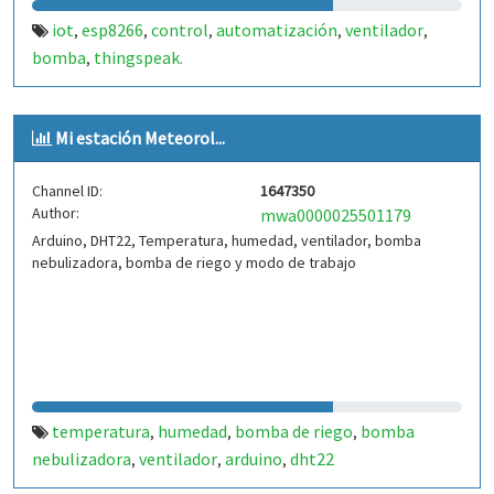
iot
esp8266
control
automatización
ventilador
,
,
,
,
,
bomba
thingspeak.
,
Mi estación Meteorol...
Channel ID:
1647350
Author:
mwa0000025501179
Arduino, DHT22, Temperatura, humedad, ventilador, bomba
nebulizadora, bomba de riego y modo de trabajo
temperatura
humedad
bomba de riego
bomba
,
,
,
nebulizadora
ventilador
arduino
dht22
,
,
,